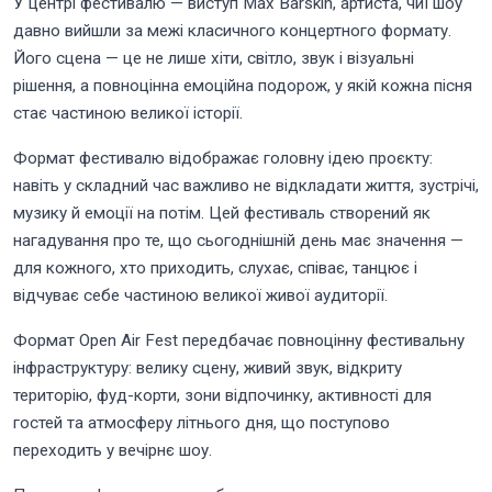
У центрі фестивалю — виступ Max Barskih, артиста, чиї шоу
давно вийшли за межі класичного концертного формату.
Його сцена — це не лише хіти, світло, звук і візуальні
рішення, а повноцінна емоційна подорож, у якій кожна пісня
стає частиною великої історії.
Формат фестивалю відображає головну ідею проєкту:
навіть у складний час важливо не відкладати життя, зустрічі,
музику й емоції на потім. Цей фестиваль створений як
нагадування про те, що сьогоднішній день має значення —
для кожного, хто приходить, слухає, співає, танцює і
відчуває себе частиною великої живої аудиторії.
Формат Open Air Fest передбачає повноцінну фестивальну
інфраструктуру: велику сцену, живий звук, відкриту
територію, фуд-корти, зони відпочинку, активності для
гостей та атмосферу літнього дня, що поступово
переходить у вечірнє шоу.