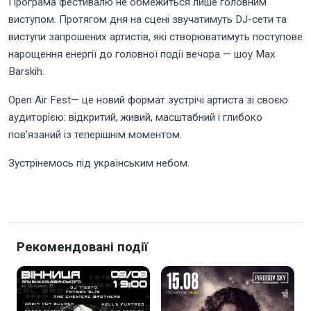
Програма фестивалю не обмежиться лише головним
виступом. Протягом дня на сцені звучатимуть DJ-сети та
виступи запрошених артистів, які створюватимуть поступове
нарощення енергії до головної події вечора — шоу Max
Barskih.
Open Air Fest— це новий формат зустрічі артиста зі своєю
аудиторією: відкритий, живий, масштабний і глибоко
пов’язаний із теперішнім моментом.
Зустрінемось під українським небом.
Рекомендовані події