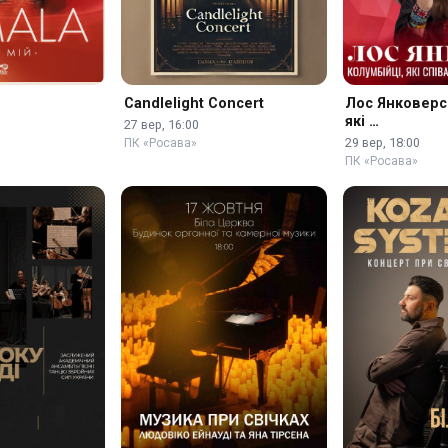
Candlelight Concert
Лос Янковерс.
які …
27 вер, 16:00
29 вер, 18:00
ПК «Росава»
ПК «Росава»