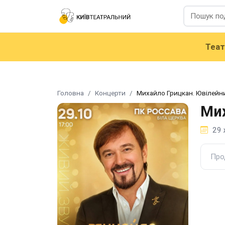
Теа
Головна
Концерти
Михайло Грицкан. Ювілейн
Мих
29 
Про