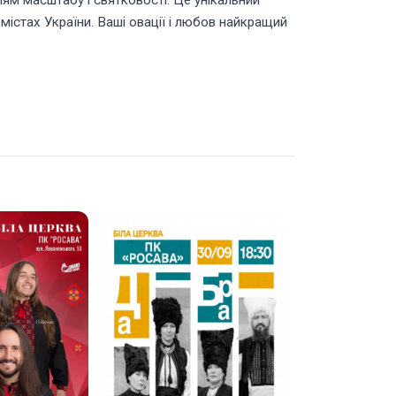
ям масштабу і святковості. Це унікальний
містах України. Ваші овації і любов найкращий