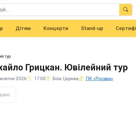
тр
Дітям
Концерти
Stand-up
Сертиф
ий тур
айло Грицкан. Ювілейний тур
жовтня 2026
17:00
Біла Церква
ПК «Росава»
дано