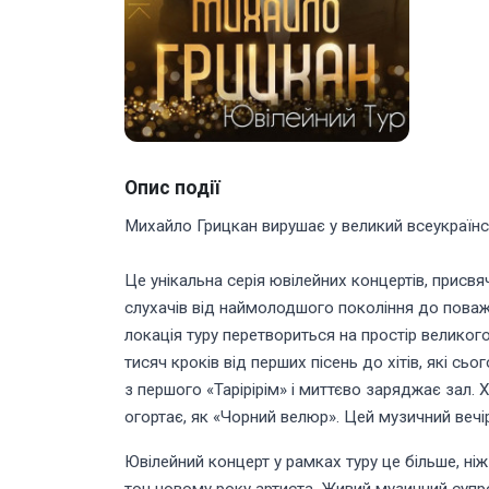
Опис події
Михайло Грицкан вирушає у великий всеукраїнс
Це унікальна серія ювілейних концертів, прис
слухачів від наймолодшого покоління до поваж
локація туру перетвориться на простір великого
тисяч кроків від перших пісень до хітів, які с
з першого «Тарірірім» і миттєво заряджає зал. 
огортає, як «Чорний велюр». Цей музичний вечі
Ювілейний концерт у рамках туру це більше, ніж