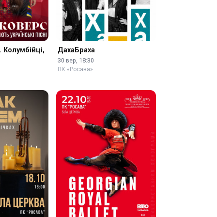
 Колумбійці,
ДахаБраха
30 вер, 18:30
ПК «Росава»