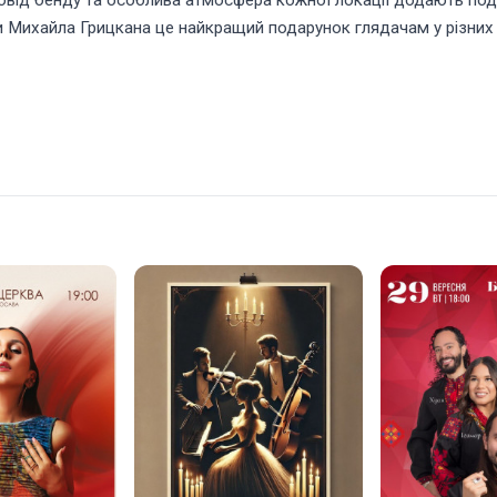
овід бенду та особлива атмосфера кожної локації додають поді
и Михайла Грицкана це найкращий подарунок глядачам у різних 