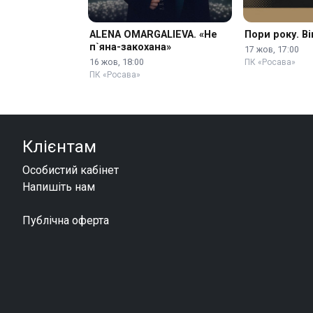
ALENA OMARGALIEVA. «Не
Пори року. В
п`яна-закохана»
17 жов, 17:00
16 жов, 18:00
ПК «Росава»
ПК «Росава»
Клієнтам
Особистий кабінет
Напишіть нам
Публічна оферта