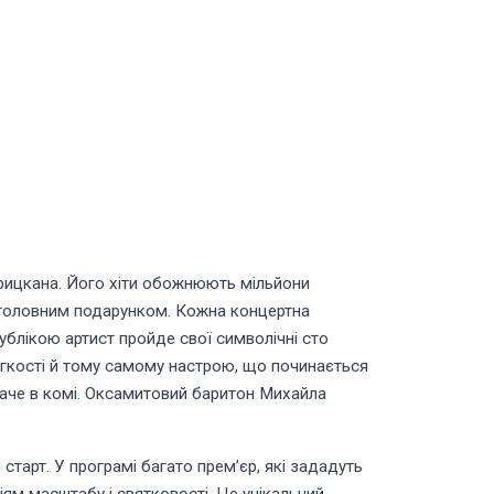
Грицкана. Його хіти обожнюють мільйони
а головним подарунком. Кожна концертна
публікою артист пройде свої символічні сто
 легкості й тому самому настрою, що починається
е наче в комі. Оксамитовий баритон Михайла
старт. У програмі багато премʼєр, які зададуть