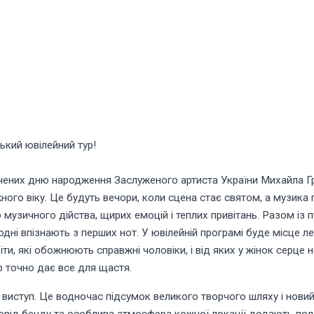
ький ювілейний тур!
вячених дню народження Заслуженого артиста України Михайла 
ного віку. Це будуть вечори, коли сцена стає святом, а музик
 музичного дійства, щирих емоцій і теплих привітань. Разом із 
ьогодні впізнають з перших нот. У ювілейній програмі буде місце
Хіти, які обожнюють справжні чоловіки, і від яких у жінок серц
р точно дає все для щастя.
 виступ. Це водночас підсумок великого творчого шляху і новий 