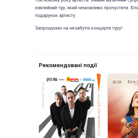
тон новому року артиста. Живий музичний супр
ювілейний тур, який неможливо пропустити. Хіт
подарунок артисту.
Запрошуємо на незабутні концерти туру!
Рекомендовані події