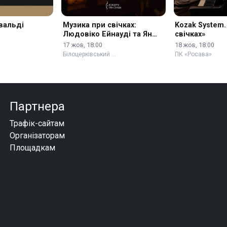
івальді
Музика при свічках:
Kozak System.
Людовіко Ейнауді та Ян
свічках»
Тірсен
17 жов, 18:00
18 жов, 18:00
Білоцерківський …
ПК «Росава»
Партнера
Трафік-сайтам
Організаторам
Площадкам