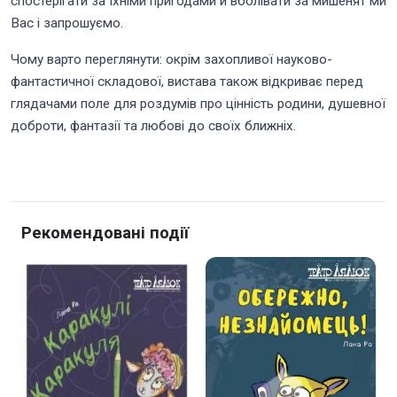
спостерігати за їхніми пригодами й вболівати за мишенят ми
Вас і запрошуємо.
Чому варто переглянути: окрім захопливої науково-
фантастичної складової, вистава також відкриває перед
глядачами поле для роздумів про цінність родини, душевної
доброти, фантазії та любові до своїх ближніх.
Рекомендовані події