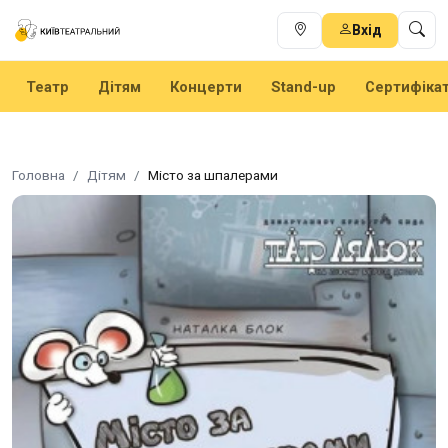
Вхід
Театр
Дітям
Концерти
Stand-up
Сертифіка
Головна
Дітям
Місто за шпалерами