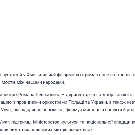
 зустрічей у Хмельницькій філармонії отримає нове натхненне 
их мостів між нашими народами.
 маестро Романа Реваковича – диригента, якого добре знають і л
ацею з провідними оркестрами Польщі та України, а також нев
Viva», він відкриває нові імена, формує мистецькі проекти й р
iva», підтримці Міністерства культури та національної спадщин
ори видатних польських митців різних епох.