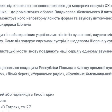
ики: від класичних основоположників до модерних пошуків ХХ 
юшка – до романтичних образів Владислава Желенського й вито
монструє його неповторну ясність форми та звукову витонченіс
Фридерика Шопена.
 із найяскравіших українських піаністів сучасності, лауреат мі
у. Саме він подарує слухачам зустріч із шедевром Шопена у су
мистецькі мости знову поєднають наші серця у єдиному звучанні
національної спадщини Республіки Польща з Фонду промоції кул
ч», «Лівий берег», «Українське радіо», «Суспільне Хмельницький»
й або чарівниця з Лисої гори»
ька»
В Татрах», тв. 27