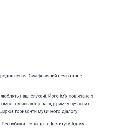
продовження. Симфонічний вечір стане
юблять наші слухачі. Його ім’я пов’язане з
томною діяльністю на підтримку сучасних
озширює горизонти музичного діалогу.
и Республіки Польща та Інституту Адама