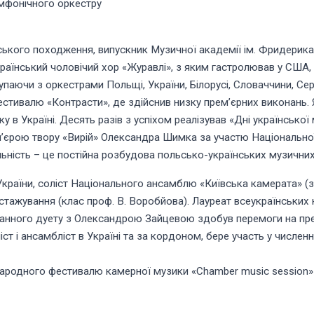
мфонічного оркестру
ького походження, випускник Музичної академії ім. Фридерика 
їнський чоловічий хор «Журавлі», з яким гастролював у США, Ка
аючи з оркестрами Польщі, України, Білорусі, Словаччини, Сербі
стивалю «Контрасти», де здійснив низку прем’єрних виконань. Я
у в Україні. Десять разів з успіхом реалізував «Дні української
рем’єрою твору «Вирій» Олександра Шимка за участю Національн
льність – це постійна розбудова польсько-українських музичних 
України, соліст Національного ансамблю «Київська камерата» (з
-стажування (клас проф. В. Воробйова). Лауреат всеукраїнськи
іанного дуету з Олександрою Зайцевою здобув перемоги на пре
оліст і ансамбліст в Україні та за кордоном, бере участь у числен
ародного фестивалю камерної музики «Chamber music session» 