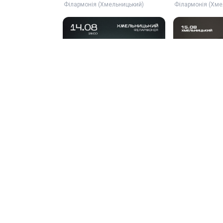
Філармонія (Хмельницький)
Філармонія (Хме
БЕЗ ОБМЕЖЕНЬ. «Сильні
NIKOW. Соль
серця»
15 сер, 19:00
14 сер, 19:00
Хмельницький …