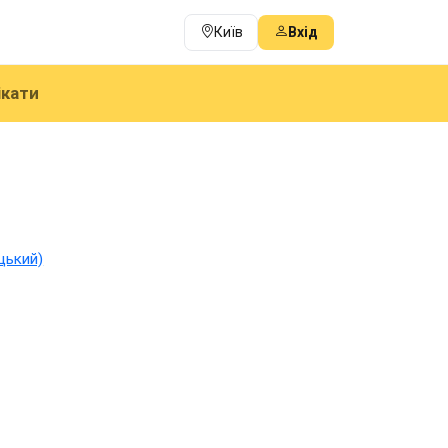
Київ
Вхід
ікати
цький)