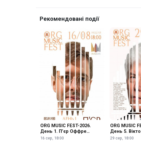
Рекомендовані події
ORG MUSIC FEST-2026.
ORG MUSIC FE
День 1. П’єр Оффре
День 5. Вікт
(Франція)
16 сер, 18:00
29 сер, 18:00