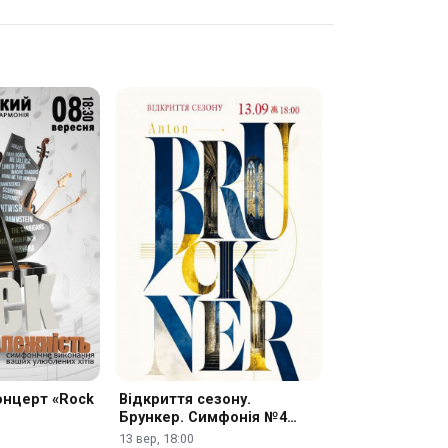
онцерт «Rock
Відкриття сезону.
Брункер. Симфонія №4
«Романтична»
13 вер, 18:00