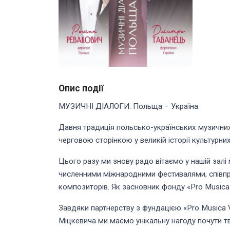
Опис події
МУЗИЧНІ ДІАЛОГИ: Польща – Україна
Давня традиція польсько-українських музичних
черговою сторінкою у великій історії культурн
Цього разу ми знову радо вітаємо у нашій залі
численними міжнародними фестивалями, співпр
композиторів. Як засновник фонду «Pro Musica 
Завдяки партнерству з фундацією «Pro Musica V
Міцкевича ми маємо унікальну нагоду почути тв