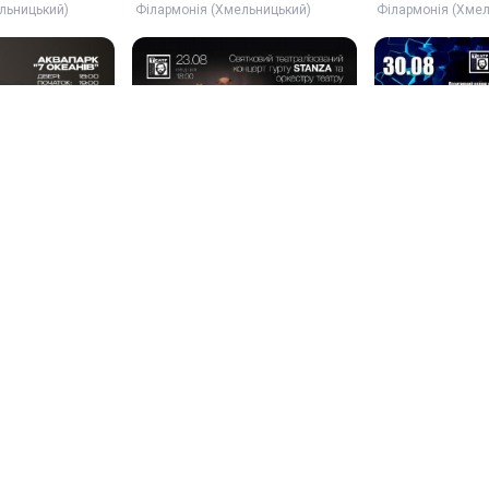
льницький)
Філармонія (Хмельницький)
Філармонія (Хме
ний концерт
Концерт
«Насскрізь»
23 сер, 18:00
30 сер, 18:00
Хмельницький …
Хмельницький …