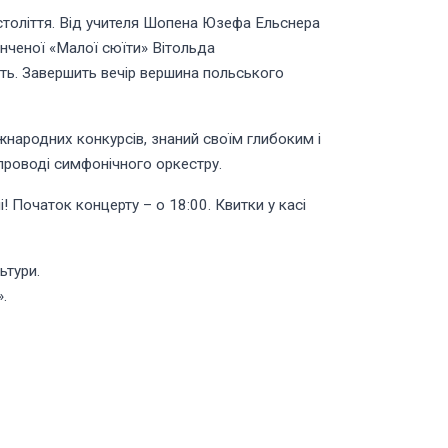
століття. Від учителя Шопена Юзефа Ельснера
нченої «Малої сюїти» Вітольда
ть. Завершить вечір вершина польського
жнародних конкурсів, знаний своїм глибоким і
проводі симфонічного оркестру.
! Початок концерту – о 18:00. Квитки у касі
ьтури.
.