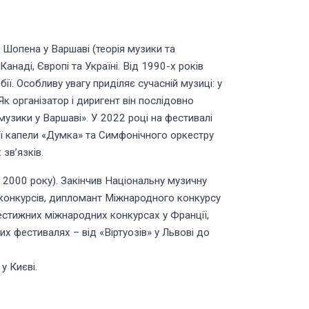
Шопена у Варшаві (теорія музики та
наді, Європі та Україні. Від 1990-х років
ї. Особливу увагу приділяє сучасній музиці: у
к організатор і диригент він послідовно
 музики у Варшаві». У 2022 році на фестивалі
ої капели «Думка» та Симфонічного оркестру
зв’язків.
 2000 року). Закінчив Національну музичну
х конкурсів, дипломант Міжнародного конкурсу
стижних міжнародних конкурсах у Франції,
них фестивалях – від «Віртуозів» у Львові до
у Києві.