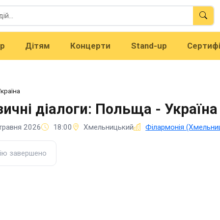
тр
Дітям
Концерти
Stand-up
Сертиф
Україна
ичні діалоги: Польща - Україна
травня 2026
18:00
Хмельницький
Філармонія (Хмельни
ію завершено