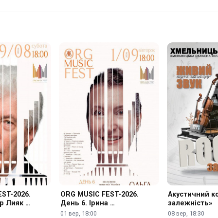
ST-2026.
ORG MUSIC FEST-2026.
Акустичний к
ор Лияк …
День 6. Ірина …
залежність»
01 вер, 18:00
08 вер, 18:30