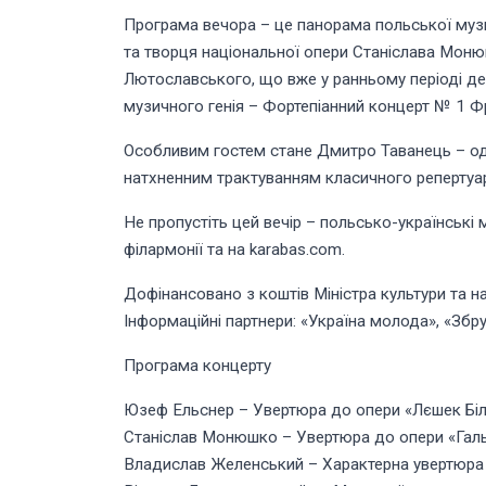
Програма вечора – це панорама польської муз
та творця національної опери Станіслава Мон
Лютославського, що вже у ранньому періоді де
музичного генія – Фортепіанний концерт № 1 
Особливим гостем стане Дмитро Таванець – один
натхненним трактуванням класичного репертуар
Не пропустіть цей вечір – польсько-українські 
філармонії та на karabas.com.
Дофінансовано з коштів Міністра культури та 
Інформаційні партнери: «Україна молода», «Збру
Програма концерту
Юзеф Ельснер – Увертюра до опери «Лєшек Біли
Станіслав Монюшко – Увертюра до опери «Гал
Владислав Желенський – Характерна увертюра «