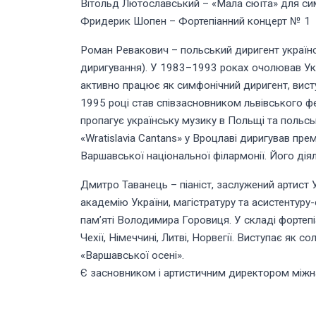
Вітольд Лютославський – «Мала сюїта» для си
Фридерик Шопен – Фортепіанний концерт № 1
Роман Ревакович – польський диригент українс
диригування). У 1983–1993 роках очолював Укра
активно працює як симфонічний диригент, виступ
1995 році став співзасновником львівського фе
пропагує українську музику в Польщі та польськ
«Wratislavia Cantans» у Вроцлаві диригував п
Варшавської національної філармонії. Його дія
Дмитро Таванець – піаніст, заслужений артист 
академію України, магістратуру та асистентуру
пам’яті Володимира Горовиця. У складі фортеп
Чехії, Німеччині, Литві, Норвегії. Виступає як с
«Варшавської осені».
Є засновником і артистичним директором міжн