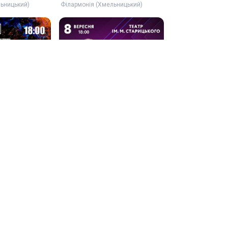
льницький)
Філармонія (Хмельницький)
Брешемо чисту правду
08 вер, 18:00
Хмельницький …