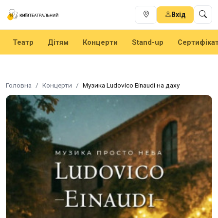
Вхід
Театр
Дітям
Концерти
Stand-up
Сертифіка
Головна
Концерти
Музика Ludovico Einaudi на даху