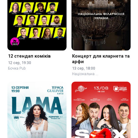
12 стендап коміків
Концерт для кларнета та
арфи
12 сер, 19:30
13 сер, 18:00
Бочка Pub
Національна …