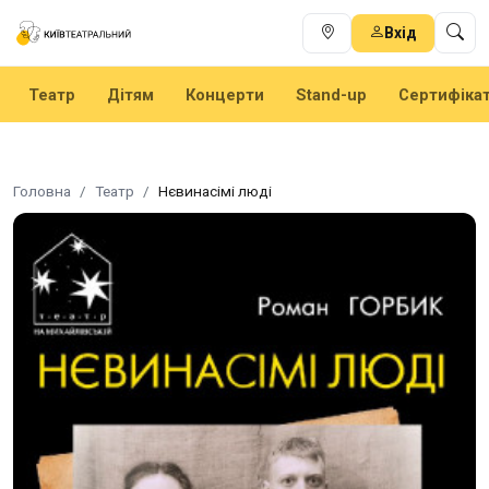
Вхід
Театр
Дітям
Концерти
Stand-up
Сертифіка
Головна
Театр
Нєвинасімі люді