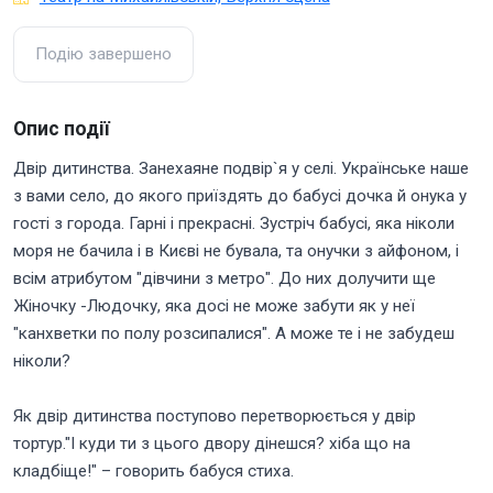
Подію завершено
Опис події
Двір дитинства. Занехаяне подвір`я у селі. Українське наше
з вами село, до якого приїздять до бабусі дочка й онука у
гості з города. Гарні і прекрасні. Зустріч бабусі, яка ніколи
моря не бачила і в Києві не бувала, та онучки з айфоном, і
всім атрибутом "дівчини з метро". До них долучити ще
Жіночку -Людочку, яка досі не може забути як у неї
"канхветки по полу розсипалися". А може те і не забудеш
ніколи?
Як двір дитинства поступово перетворюється у двір
тортур."І куди ти з цього двору дінешся? хіба що на
кладбіще!" – говорить бабуся стиха.