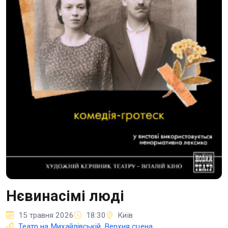
Нєвинасімі люді
15 травня 2026
18:30
Київ
Театр на Михайлівській, Верхня сцена