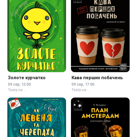
Золоте курчатко
Кава перших побачень
09 сер, 12:00
09 сер, 17:00
Театр на …
Театр на …