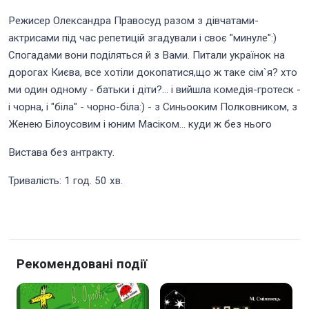
Режисер Олександра Правосуд разом з дівчатами-
актрисами під час репетицій згадували і своє "минуле":)
Спогадами вони поділяться й з Вами. Питали українок на
дорогах Києва, все хотіли докопатися,що ж таке сім`я? хто
ми один одному - батьки і діти?... і вийшла комедія-гротеск -
і чорна, і "біла" - чорно-біла:) - з Синьооким Полковником, з
Женею Білоусовим і юним Масіком... куди ж без нього
Вистава без антракту.
Тривалість: 1 год. 50 хв.
Рекомендовані події