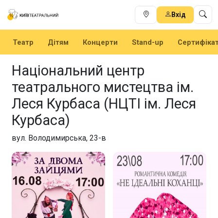
Вхід
Театр
Дітям
Концерти
Stand-up
Сертифіка
Національний центр
театрального мистецтва ім.
Леся Курбаса (НЦТІ ім. Леся
Курбаса)
вул. Володимирська, 23-в