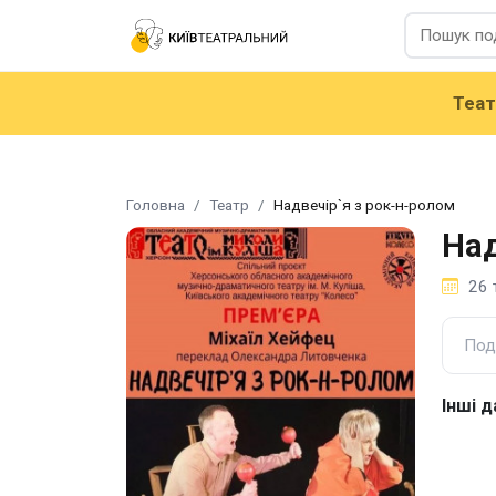
Теа
Головна
Театр
Надвечір`я з рок-н-ролом
Над
26 
Под
Інші д