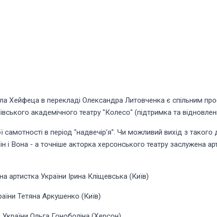
ла Хейфеца в перекладі Олександра Литовченка є спільним пр
ївського академічного театру "Колесо" (підтримка та відновлен
самотності в період "надвечір'я". Чи можливий вихід з такого
Він і Вона - а точніше акторка херсонського театру заслужена а
на артистка України Ірина Кліщевська (Київ)
аїни Тетяна Аркушенко (Київ)
України Ольга Гоноболіна (Херсон)