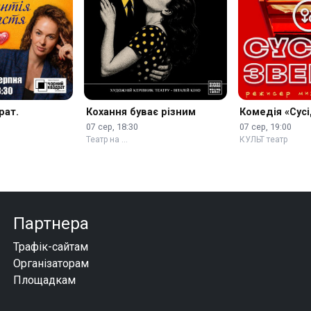
рат.
Кохання буває різним
Комедія «Сусі
07 сер, 18:30
07 сер, 19:00
Театр на …
КУЛЬТ театр
Партнера
Трафік-сайтам
Організаторам
Площадкам