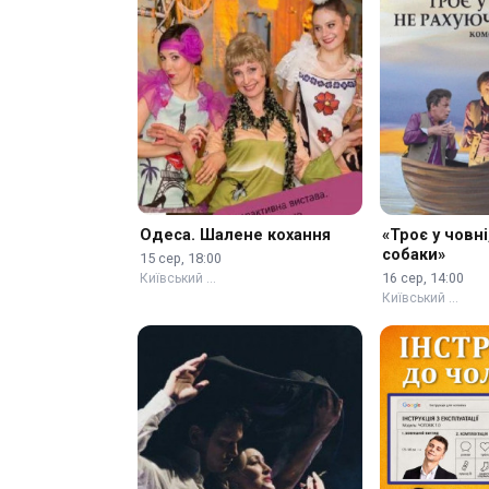
Одеса. Шалене кохання
«Троє у човні
собаки»
15 сер, 18:00
16 сер, 14:00
Київський …
Київський …