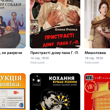
, не рахуючи
Пристрасті дому пана Г.-П.
Мишоловка
16 сер, 18:00
18 сер, 18:00
Київський …
Київський …