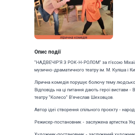
Опис події
"НАДВЕЧІР'Я З РОК-Н-РОЛОМ" за п'єсою Міхаї
музично-драматичного театру ім. М. Куліша і Ки
Лірична комедія порушує болючу тему людської 
Відповідь на ці питання дають герої вистави - 
театру "Колесо" В'ячеслав Шеховцов.
Автор ідеї створення спільного проєкту - народ
Режисер-постановник - заслужена артистка Укр
Художник-постановник - заслужений художник 