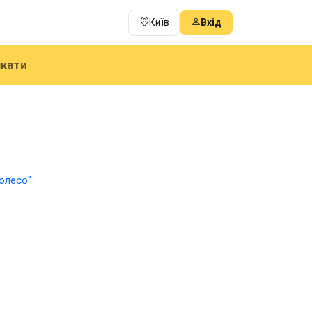
Київ
Вхід
ікати
Колесо"