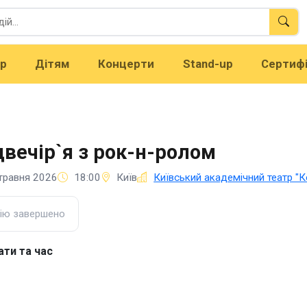
тр
Дітям
Концерти
Stand-up
Сертиф
вечір`я з рок-н-ролом
травня 2026
18:00
Київ
Київський академічний театр "
ію завершено
ати та час