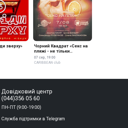
ди зверху»
Чорний Квадрат «Секс на
пляжі - не тільки
коктейль»
07 сер, 19:00
CARIBBEAN club
Довідковий центр
(044)356 05 60
ПН-ПТ (9:00-19:00)
Служба підтримки в Telegram