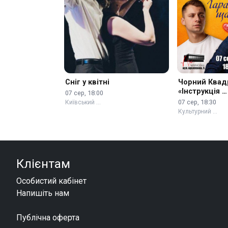
Сніг у квітні
Чорний Квад
«Інструкція …
07 сер, 18:00
07 сер, 18:30
Київський …
Культурний …
Клієнтам
Особистий кабінет
Напишіть нам
Публічна оферта