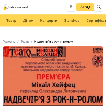
Вхід
Театр
Дітям
Концерти
Stand-up
Сертифіка
Головна
Театр
Надвечір`я з рок-н-ролом