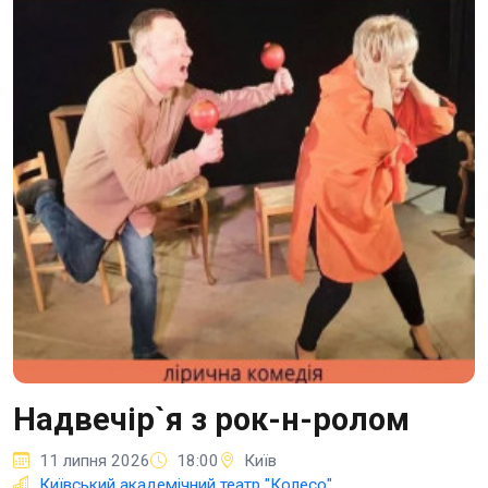
Надвечір`я з рок-н-ролом
11 липня 2026
18:00
Київ
Київський академічний театр "Колесо"