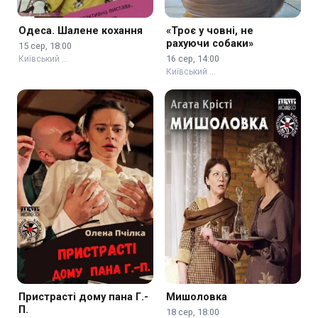
Одеса. Шалене кохання
«Троє у човні, не
рахуючи собаки»
15 сер, 18:00
16 сер, 14:00
Київський …
Київський …
Пристрасті дому пана Г.-
Мишоловка
П.
18 сер, 18:00