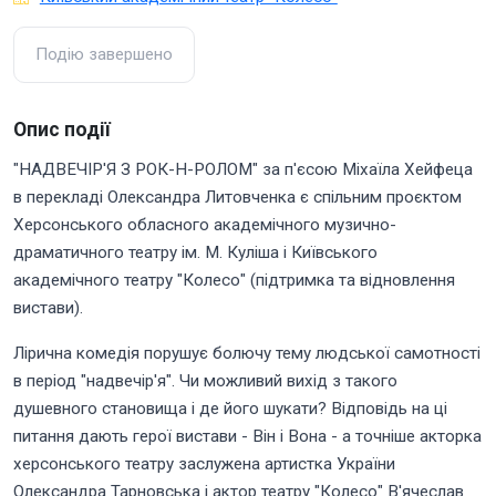
Подію завершено
Опис події
"НАДВЕЧІР'Я З РОК-Н-РОЛОМ" за п'єсою Міхаїла Хейфеца
в перекладі Олександра Литовченка є спільним проєктом
Херсонського обласного академічного музично-
драматичного театру ім. М. Куліша і Київського
академічного театру "Колесо" (підтримка та відновлення
вистави).
Лірична комедія порушує болючу тему людської самотності
в період "надвечір'я". Чи можливий вихід з такого
душевного становища і де його шукати? Відповідь на ці
питання дають герої вистави - Він і Вона - а точніше акторка
херсонського театру заслужена артистка України
Олександра Тарновська і актор театру "Колесо" В'ячеслав