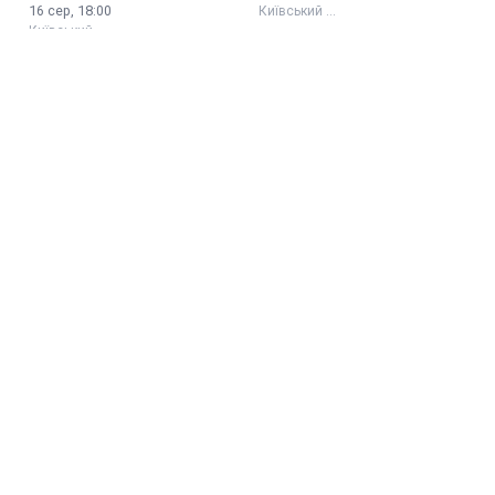
16 сер, 18:00
Київський …
Київський …
«Ліки від ревнощів або
Сніг у квітні
Flower boom»
07 сер, 18:00
19 сер, 18:00
Київський …
Київський …