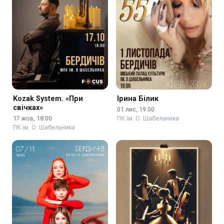
Kozak System. «При
Ірина Білик
свічках»
01 лис, 19:00
17 жов, 18:00
ПК ім. О. Шабельника
ПК ім. О. Шабельника