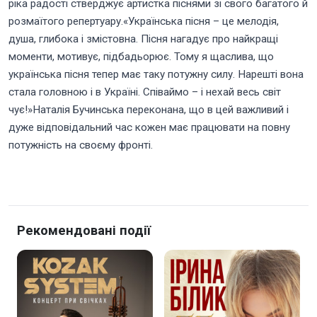
ріка радості стверджує артистка піснями зі свого багатого й
розмаїтого репертуару.«Українська пісня – це мелодія,
душа, глибока і змістовна. Пісня нагадує про найкращі
моменти, мотивує, підбадьорює. Тому я щаслива, що
українська пісня тепер має таку потужну силу. Нарешті вона
стала головною і в Україні. Співаймо – і нехай весь світ
чує!»Наталія Бучинська переконана, що в цей важливий і
дуже відповідальний час кожен має працювати на повну
потужність на своєму фронті.
Рекомендовані події