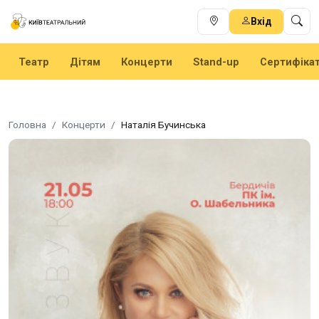
Вхід
Театр
Дітям
Концерти
Stand-up
Сертифіка
Головна
Концерти
Наталія Бучинська