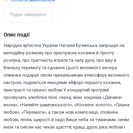
Подію завершено
Опис події
Народна артистка України Наталія Бучинська запрошує на
мелодійну розмову про пристрасне кохання й гіркоту
розлуки, про трагічність втрати та силу духу, про віру в
близьку перемогу та єднання.Цього весняного вечора
співачка подарує своїм прихильникам атмосферу весняного
настрою, поділиться емоціями ейфорії першого кохання,
пристрасті та грішної любові.У концертній програмі
прозвучать улюблені пісні, серед яких зокрема «Дівчина–
весна», «Налийте шампанського», «Кохання золото», «Грішна
любов», «Перемога», а також нові композиції, сповнені
любові, тепла, щирості й надії.Вище неба за туманами, синім
інієм та снігом нас чекає щасття, кращі друзі, ріка любові і