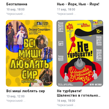
Безталанна
Нью - Йорк, Нью - Йорк!
10 вер, 18:00
11 вер, 18:00
Черкаський …
Черкаський …
Всі миші люблять сир
Не турбувати!
Шаленство в готельному
13 вер, 12:00
люксі
16 вер, 18:00
Черкаський …
Черкаський …