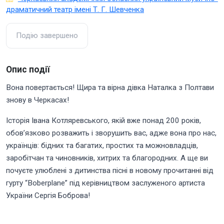
драматичний театр імені Т. Г. Шевченка
Подію завершено
Опис події
Вона повертається! Щира та вірна дівка Наталка з Полтави
знову в Черкасах!
Історія Івана Котляревського, якій вже понад 200 років,
обов’язково розважить і зворушить вас, адже вона про нас,
українців: бідних та багатих, простих та можновладців,
заробітчан та чиновників, хитрих та благородних. А ще ви
почуєте улюблені з дитинства пісні в новому прочитанні від
гурту “Boberplane” під керівництвом заслуженого артиста
України Сергія Боброва!