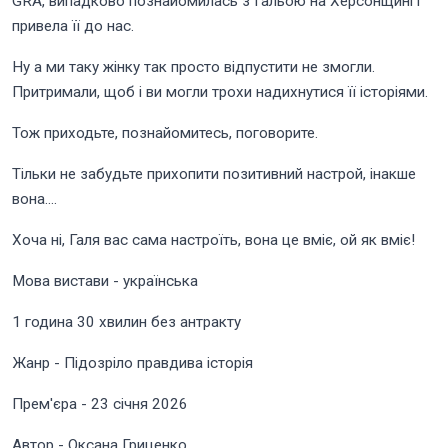
GRA, випадково познайомилась з Гальою на Херсонщині і
привела її до нас.
Ну а ми таку жінку так просто відпустити не змогли.
Притримали, щоб і ви могли трохи надихнутися її історіями.
Тож приходьте, познайомитесь, поговорите.
Тільки не забудьте прихопити позитивний настрой, інакше
вона….
Хоча ні, Галя вас сама настроїть, вона це вміє, ой як вміє!
Мова вистави - українська
1 година 30 хвилин без антракту
Жанр - Підозріло правдива історія
Прем'єра - 23 січня 2026
Автор - Оксана Гриценко