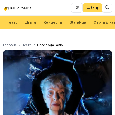
Вхід
Театр
Дітям
Концерти
Stand-up
Сертифіка
Головна
Театр
Несе вода Галю