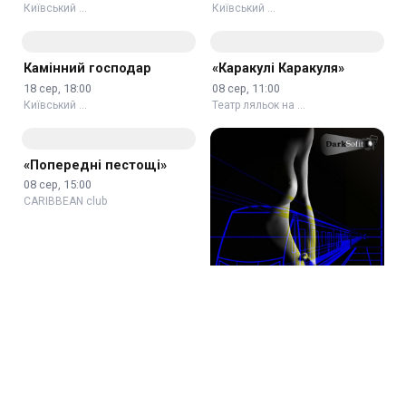
Золоті дівчата
Приворотне зілля
15 сер, 16:00
16 сер, 16:00
Київський …
Київський …