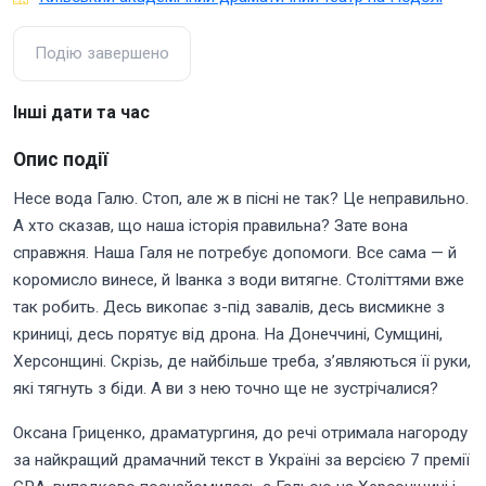
Подію завершено
Інші дати та час
Опис події
Несе вода Галю. Стоп, але ж в пісні не так? Це неправильно.
А хто сказав, що наша історія правильна? Зате вона
справжня. Наша Галя не потребує допомоги. Все сама — й
коромисло винесе, й Іванка з води витягне. Століттями вже
так робить. Десь викопає з-під завалів, десь висмикне з
криниці, десь порятує від дрона. На Донеччині, Сумщині,
Херсонщині. Скрізь, де найбільше треба, з’являються її руки,
які тягнуть з біди. А ви з нею точно ще не зустрічалися?
Оксана Гриценко, драматургиня, до речі отримала нагороду
за найкращий драмачний текст в Україні за версією 7 премії