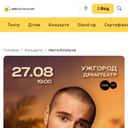
Вхід
Театр
Дітям
Концерти
Stand-up
Сертифіка
Головна
Концерти
Нікіта Кісельов