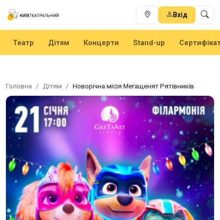
Вхід
Театр
Дітям
Концерти
Stand-up
Сертифіка
Головна
Дітям
Новорічна місія Мегащенят Рятівників