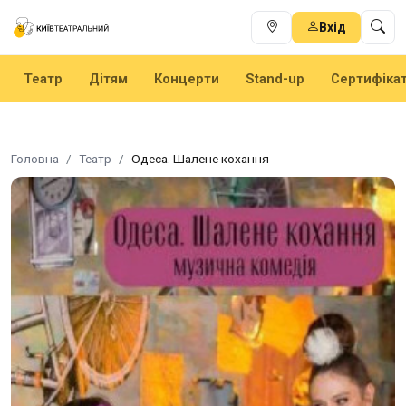
Вхід
Театр
Дітям
Концерти
Stand-up
Сертифіка
Головна
Театр
Одеса. Шалене кохання