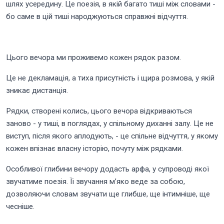
шлях усередину. Це поезія, в якій багато тиші між словами -
бо саме в цій тиші народжуються справжні відчуття.
Цього вечора ми проживемо кожен рядок разом.
Це не декламація, а тиха присутність і щира розмова, у якій
зникає дистанція.
Рядки, створені колись, цього вечора відкриваються
заново - у тиші, в поглядах, у спільному диханні залу. Це не
виступ, після якого аплодують, - це спільне відчуття, у якому
кожен впізнає власну історію, почуту між рядками.
Особливої глибини вечору додасть арфа, у супроводі якої
звучатиме поезія. Її звучання м’яко веде за собою,
дозволяючи словам звучати ще глибше, ще інтимніше, ще
чесніше.