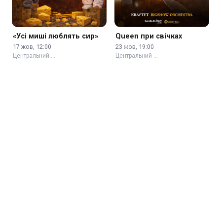
«Усі миші люблять сир»
Queen при свічках
17 жов, 12:00
23 жов, 19:00
Центральний …
Центральний …
Неокласика при свічках:
Єдиний Квартал.