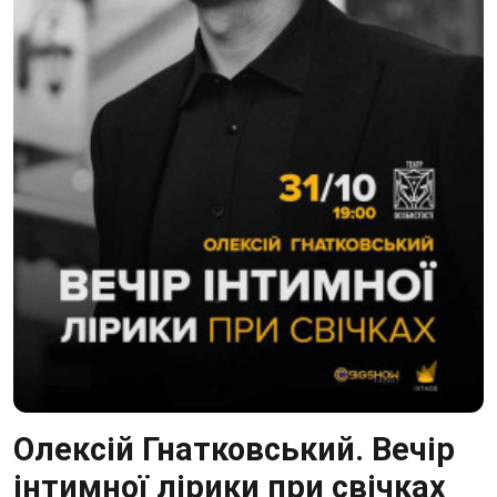
Олексій Гнатковський. Вечір
інтимної лірики при свічках