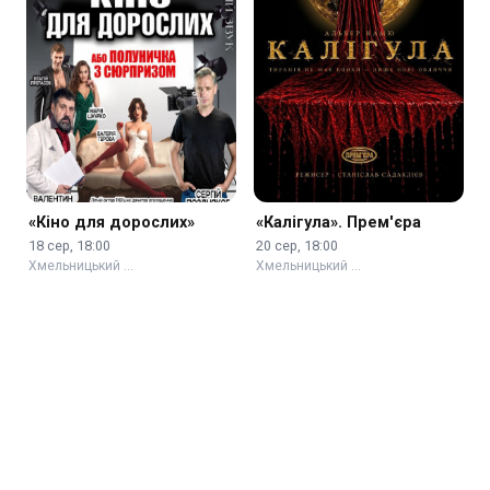
«Кіно для дорослих»
«Калігула». Прем'єра
18 сер, 18:00
20 сер, 18:00
Хмельницький …
Хмельницький …