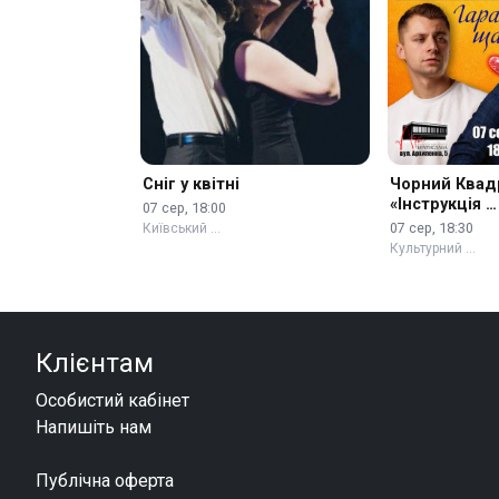
Сніг у квітні
Чорний Квад
«Інструкція …
07 сер, 18:00
07 сер, 18:30
Київський …
Культурний …
Клієнтам
Особистий кабінет
Напишіть нам
Публічна оферта