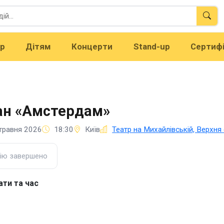
тр
Дітям
Концерти
Stand-up
Сертиф
ан «Амстердам»
травня 2026
18:30
Київ
Театр на Михайлівській, Верхня
ію завершено
ати та час