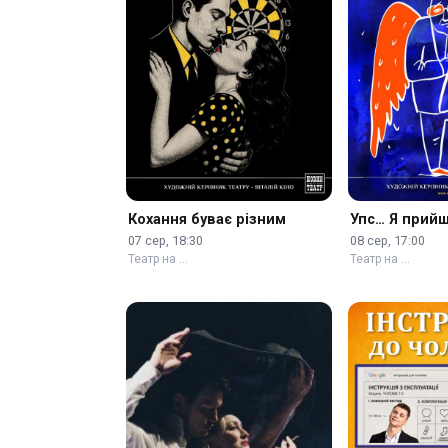
Кохання буває різним
Упс… Я прийш
07 сер, 18:30
08 сер, 17:00
Театр на …
Театр на …