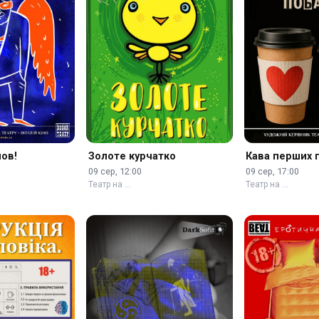
ов!
Золоте курчатко
Кава перших 
09 сер, 12:00
09 сер, 17:00
Театр на …
Театр на …