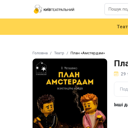
Теа
Головна
Театр
План «Амстердам»
Пл
29 
Под
Інші д