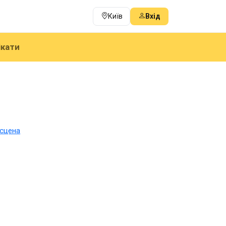
Київ
Вхід
ікати
 сцена