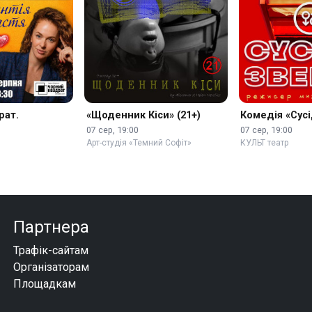
рат.
«Щоденник Кіси» (21+)
Комедія «Сусі
07 сер, 19:00
07 сер, 19:00
Арт-студія «Темний Софіт»
КУЛЬТ театр
Партнера
Трафік-сайтам
Організаторам
Площадкам