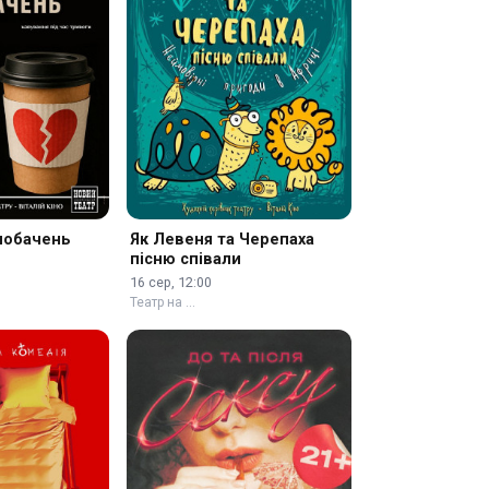
побачень
Як Левеня та Черепаха
пісню співали
16 сер, 12:00
Театр на …