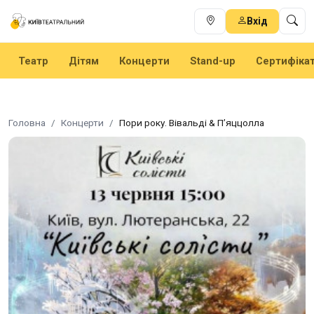
Вхід
Театр
Дітям
Концерти
Stand-up
Сертифіка
Головна
Концерти
Пори року. Вівальді & П’яццолла