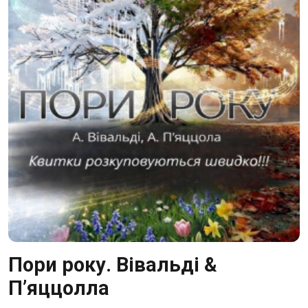
Пори року. Вівальді &
П’яццолла