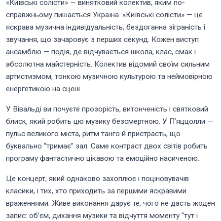
«Київські солісти» — винятковий колектив, яким по-
справжньому пишається Україна. «Київські солісти» — це
яскрава музична індивідуальність, бездоганна зіграність і
звучання, що зачаровує з перших секунд. Кожен виступ
ансамблю — подія, де відчувається школа, клас, смак і
абсолютна майстерність. Колектив відомий своїм сильним
артистизмом, тонкою музичною культурою та неймовірною
енергетикою на сцені.
У Вівальді ви почуєте прозорість, витонченість і святковий
блиск, який робить цю музику безсмертною. У П’яццолли —
пульс великого міста, ритм танго й пристрасть, що
буквально “тримає” зал. Саме контраст двох світів робить
програму фантастично цікавою та емоційно насиченою.
Це концерт, який однаково захоплює і поціновувачів
класики, і тих, хто приходить за першими яскравими
враженнями. Живе виконання дарує те, чого не дасть жоден
запис: об’єм, дихання музики та відчуття моменту “тут і