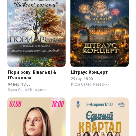
Пори року. Вівальді &
Штраус Концерт
П’яццолла
29 гру, 18:00
04 вер, 18:00
Кірха Святої Катерини
Кірха Святої Катерини