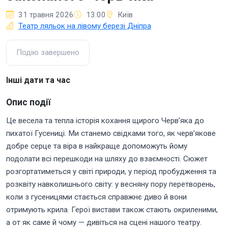
31 травня 2026
13:00
Київ
Театр ляльок на лівому березі Дніпра
Подію завершено
Інші дати та час
Опис події
Це весела та тепла історія кохання щирого Черв’яка до
пихатої Гусениці. Ми станемо свідками того, як черв’якове
добре серце та віра в найкраще допоможуть йому
подолати всі перешкоди на шляху до взаємності. Сюжет
розгортатиметься у світі природи, у період пробудження та
розквіту навколишнього світу: у весняну пору перетворень,
коли з гусеницями стається справжнє диво й вони
отримують крила. Герої вистави також стають окриленими,
а от як саме й чому — дивіться на сцені нашого театру.