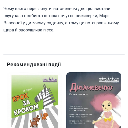
Чому варто переглянути: натхненням для цієї вистави
слугувала особиста історія почуттів режисерки, Марії
Власової у дитячому садочку, а тому це по-справжньому
щира й зворушлива п’єса.
Рекомендовані події