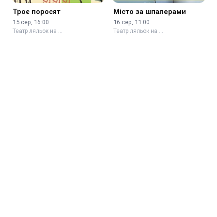
Троє поросят
Місто за шпалерами
15 сер, 16:00
16 сер, 11:00
Театр ляльок на …
Театр ляльок на …
«Каракулі Каракуля»
Чорний квадрат. Гра-
імпровізація Театральна
19 сер, 11:00
Мафія
08 сер, 18:30
Театр ляльок на …
КУЛЬТ театр