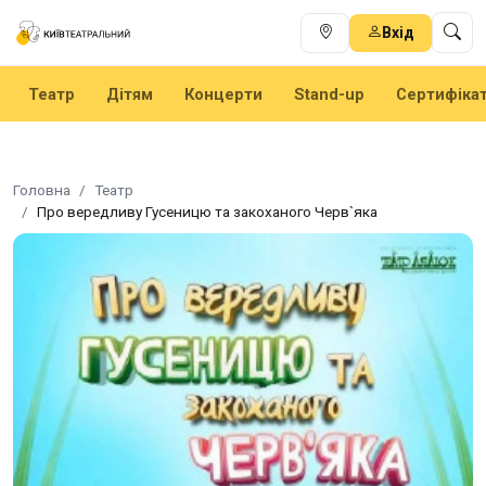
Вхід
Театр
Дітям
Концерти
Stand-up
Сертифіка
Головна
Театр
Про вередливу Гусеницю та закоханого Черв`яка