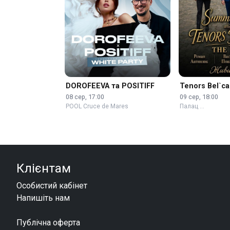
DOROFEEVA та POSITIFF
Tenors Bel`ca
08 сер, 17:00
09 сер, 18:00
POOL Cruce de Mares
Палац …
Клієнтам
Особистий кабінет
Напишіть нам
Публічна оферта