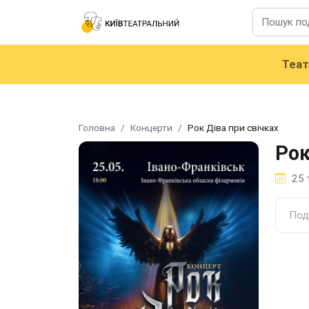
Теа
Головна
Концерти
Рок Діва при свічках
Рок
25 
Под