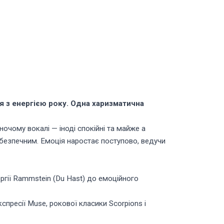
ся з енергією року. Одна харизматична
очому вокалі — іноді спокійні та майже a
 небезпечним. Емоція наростає поступово, ведучи
ергії Rammstein (Du Hast) до емоційного
спресії Muse, рокової класики Scorpions і