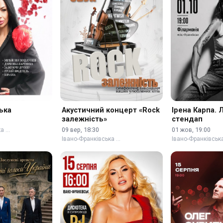
ька
Акустичний концерт «Rock
Ірена Карпа. 
залежність»
стендап
09 вер, 18:30
01 жов, 19:00
ка …
Івано-Франківська …
Івано-Франківськ