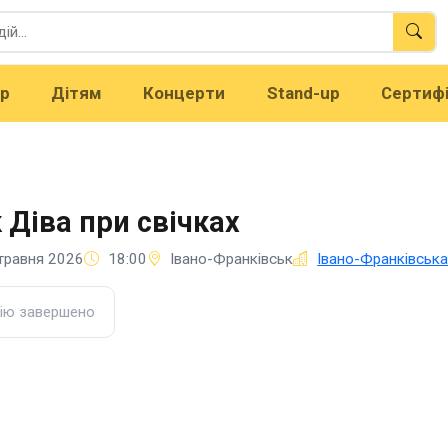
тр
Дітям
Концерти
Stand-up
Сертиф
 Діва при свічках
травня 2026
18:00
Івано-Франківськ
Івано-Франківська
ію завершено