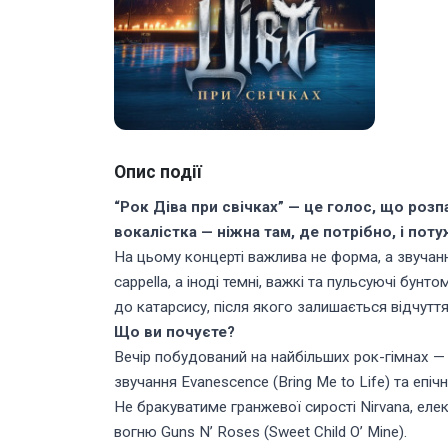
Опис події
“Рок Діва при свічках” — це голос, що розп
вокалістка — ніжна там, де потрібно, і пот
На цьому концерті важлива не форма, а звучанн
cappella, а іноді темні, важкі та пульсуючі бу
до катарсису, після якого залишається відчуття
Що ви почуєте?
Вечір побудований на найбільших рок-гімнах — в
звучання Evanescence (Bring Me to Life) та епіч
Не бракуватиме гранжевої сирості Nirvana, елек
вогню Guns N’ Roses (Sweet Child O’ Mine).