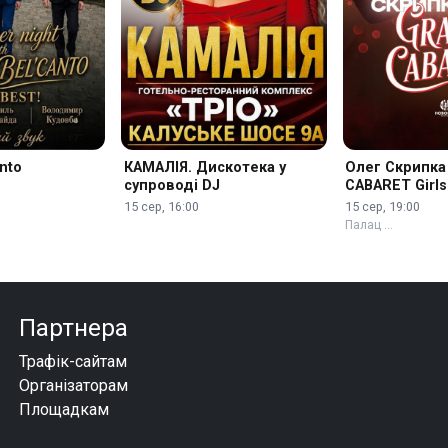
nto
КАМАЛІЯ. Дискотека у
Олег Скрипка
супроводі DJ
CABARET Girls
15 сер, 16:00
15 сер, 19:00
Палац …
Партнера
Трафік-сайтам
Організаторам
Площадкам