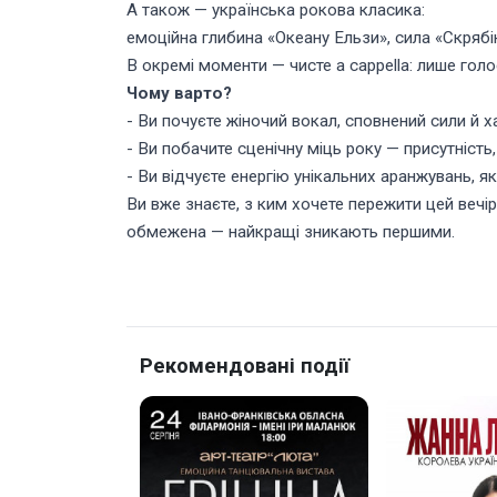
А також — українська рокова класика:
емоційна глибина «Океану Ельзи», сила «Скрябі
В окремі моменти — чисте a cappella: лише голо
Чому варто?
- Ви почуєте жіночий вокал, сповнений сили й 
- Ви побачите сценічну міць року — присутність
- Ви відчуєте енергію унікальних аранжувань, як
Ви вже знаєте, з ким хочете пережити цей вечір
обмежена — найкращі зникають першими.
Рекомендовані події