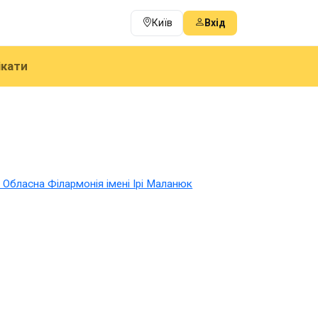
Київ
Вхід
ікати
 Обласна Філармонія імені Ірі Маланюк