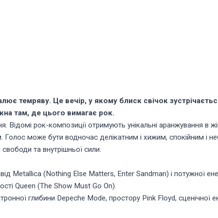
алює темряву. Це вечір, у якому блиск свічок зустрічаєть
ужна там, де цього вимагає рок.
я. Відомі рок-композиції отримують унікальні аранжування в жін
нтом. Голос може бути водночас делікатним і хижим, спокійним і
 свободи та внутрішньої сили.
ід Metallica (Nothing Else Matters, Enter Sandman) і потужної ен
ності Queen (The Show Must Go On).
тронної глибини Depeche Mode, простору Pink Floyd, сценічної ек