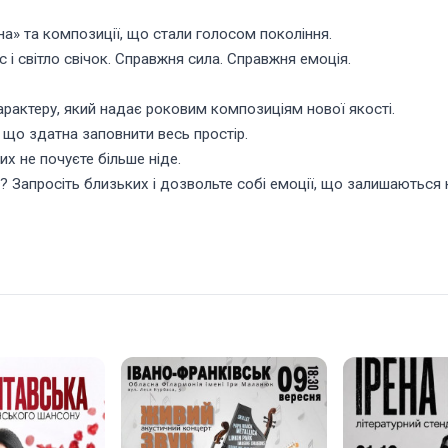
на» та композиції, що стали голосом покоління.
с і світло свічок. Справжня сила. Справжня емоція.
характеру, який надає роковим композиціям нової якості.
, що здатна заповнити весь простір.
их не почуєте більше ніде.
? Запросіть близьких і дозвольте собі емоції, що залишаються н