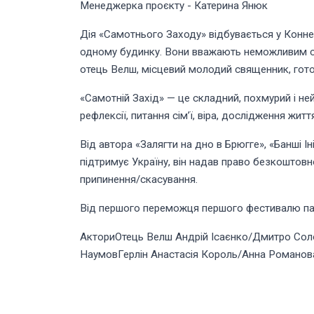
Менеджерка проєкту - Катерина Янюк
Дія «Самотнього Заходу» відбувається у Коннем
одному будинку. Вони вважають неможливим спів
отець Велш, місцевий молодий священник, готови
«Самотній Захід» — це складний, похмурий і ней
рефлексії, питання сім’ї, віра, дослідження життя
Від автора «Залягти на дно в Брюгге», «Банші 
підтримує Україну, він надав право безкоштовно
припинення/скасування.
Від першого переможця першого фестивалю пам
АкториОтець Велш Андрій Ісаєнко/Дмитро Сол
НаумовГерлін Анастасія Король/Анна Романов