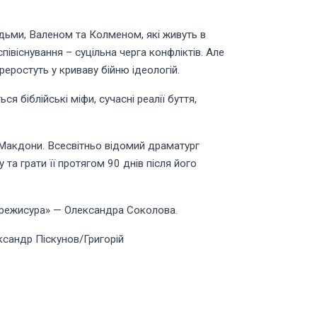
юдьми, Валеном та Колменом, які живуть в
івіснування – суцільна черга конфліктів. Але
реростуть у криваву бійню ідеологій.
 біблійські міфи, сучасні реалії буття,
а Макдони. Всесвітньо відомий драматург
та грати її протягом 90 днів після його
 режисура» — Олександра Соколова.
сандр Піскунов/Григорій