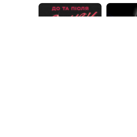
«Попередні пестощі»
«Дірявий екс
08 сер, 15:00
08 сер, 16:00
CARIBBEAN club
Арт-студія «Темн