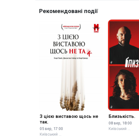
Рекомендовані події
З цією виставою щось не
Близькість.
так.
08 вер, 18:00
05 вер, 17:00
Київський …
Київський …