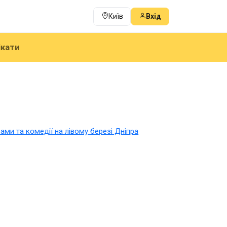
Київ
Вхід
ікати
ами та комедії на лівому березі Дніпра