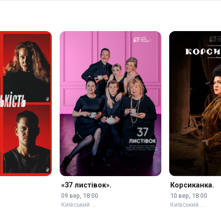
«37 листівок».
Корсиканка.
09 вер, 18:00
10 вер, 18:00
Київський …
Київський …