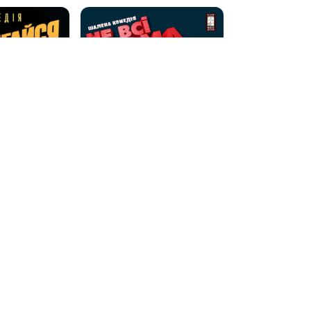
дягайся-
Комедія «Не всі вдома»
08 сер, 18:00
Київський …