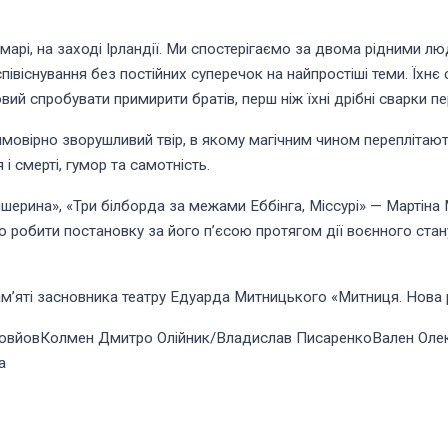
арі, на заході Ірландії. Ми спостерігаємо за двома рідними л
існування без постійних суперечок на найпростіші теми. Їхнє сп
й спробувати примирити братів, перш ніж їхні дрібні сварки пе
мовірно зворушливий твір, в якому магічним чином переплітаються
 і смерті, гумор та самотність.
Інішерина», «Три білборда за межами Еббінга, Міссурі» — Мартін
 робити постановку за його п’єсою протягом дії воєнного стану 
ʼяті засновника театру Едуарда Митницького «Митниця. Нова
овйовКолмен Дмитро Олійник/Владислав ПисаренкоВален Олек
а