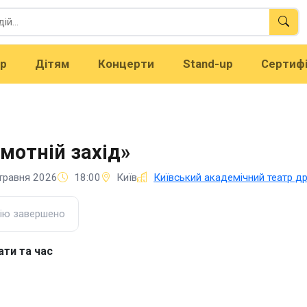
тр
Дітям
Концерти
Stand-up
Сертиф
мотній захід»
травня 2026
18:00
Київ
Київський академічний театр др
ію завершено
ати та час