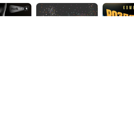
прес»
«Карнавал»
Комедія «Роз
поговоримо»
08 сер, 17:00
08 сер, 17:00
ий Софіт»
Театральна …
Центральний …