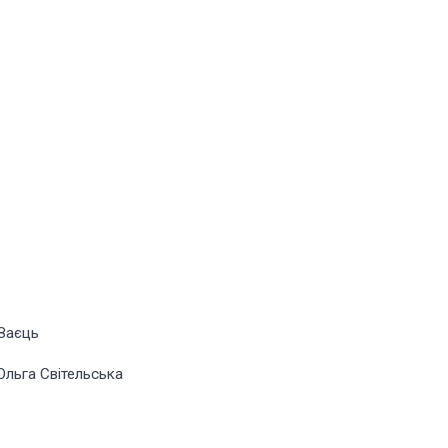
о
 Заєць
Ольга Світельська