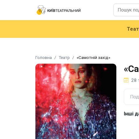
Теа
Головна
Театр
«Самотній захід»
«Са
28 
Под
Інші д