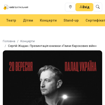
Вхід
Театр
Дітям
Концерти
Stand-up
Сертифіка
Головна
Концерти
Сергій Жадан. Презинтація книжки «Гімни барокових війн»