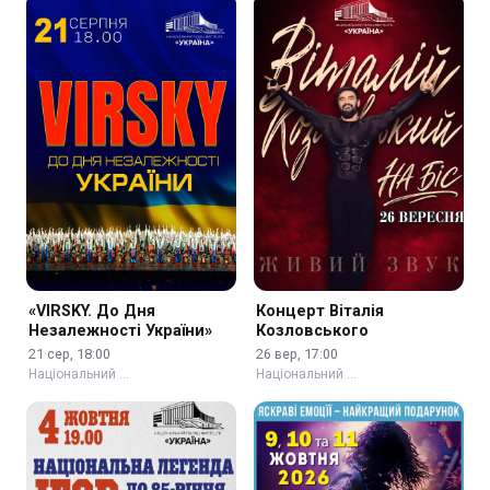
«VIRSKY. До Дня
Концерт Віталія
Незалежності України»
Козловського
21 сер, 18:00
26 вер, 17:00
Національний …
Національний …