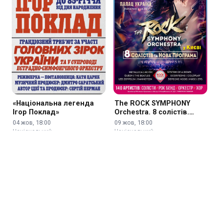
«Національна легенда
The ROCK SYMPHONY
Ігор Поклад»
Orchestra. 8 солістів.
Нова Програма
04 жов, 18:00
09 жов, 18:00
Національний …
Національний …