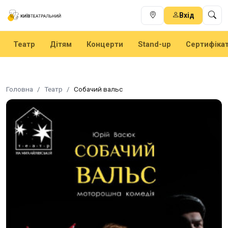
Вхід
Театр
Дітям
Концерти
Stand-up
Сертифіка
Головна
Театр
Собачий вальс