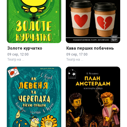
Золоте курчатко
Кава перших побачень
09 сер, 12:00
09 сер, 17:00
Театр на …
Театр на …