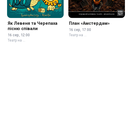
Як Левеня та Черепаха
План «Амстердам»
пісню співали
16 сер, 17:00
16 сер, 12:00
Театр на …
Театр на …