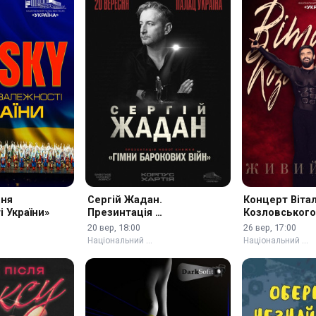
Дня
Сергій Жадан.
Концерт Вітал
 України»
Презинтація …
Козловськог
20 вер, 18:00
26 вер, 17:00
Національний …
Національний …