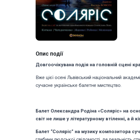
Опис події
Довгоочікувана подія на головній сцені кра
Вже цієї осені Львівський національний академ
сучасне українське балетне мистецтво.
Балет Олександра Родіна «Соляріс» на осн
світ не лише у літературному втіленні, а й 
Балет “Соляріс” на музику композитора суч
глибини людської свідомості, де реальність ст