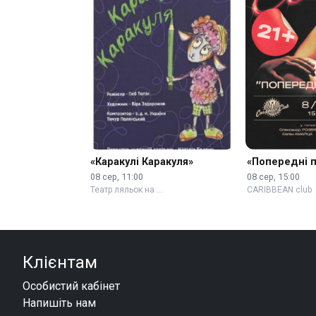
«Каракулі Каракуля»
«Попередні 
08 сер, 11:00
08 сер, 15:00
Театр ляльок на …
CARIBBEAN club
Клієнтам
Особистий кабінет
Напишіть нам