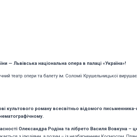
їни — Львівська національна опера в палаці «Україна»!
ічний театр опери та балету ім. Соломії Крушельницької вирушає
ові культового роману всесвітньо відомого письменника-
кінематографічному.
асності Олександра Родіна та лібрето Василя Вовкуна – ц
икається з ілюзіями, а розум – із незбагненним Космосом. Пла