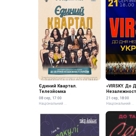
Єдиний Квартал.
«VIRSKY. До 
Телезйомка
Незалежності
08 сер, 17:00
21 сер, 18:00
Національний …
Національний …