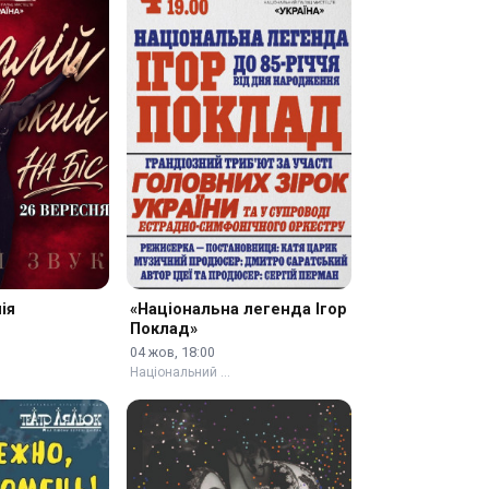
ія
«Національна легенда Ігор
о
Поклад»
04 жов, 18:00
Національний …