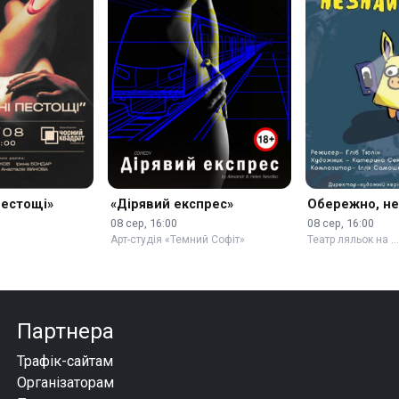
пестощі»
«Дірявий експрес»
Обережно, н
08 сер, 16:00
08 сер, 16:00
Арт-студія «Темний Софіт»
Театр ляльок на 
Партнера
Трафік-сайтам
Організаторам