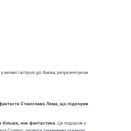
 у великі гастролі до Києва, репрезентуючи
фантаста Станіслава Лема, що підкорив
е більше, ніж фантастика.
Це подорож у
нета Соляріс, оповита таємничим океаном,