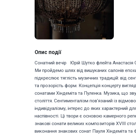
Опис події
Сонатний вечір Юрій Шутко флейта Анастасія 
Ми пройдемо шлях від вишуканих салонів епохи
підкреслює тяглість музичних традицій: від сен
та прозорість форм. Концепція концерту вигляда
сонатами Хіндеміта та Пуленка. Музика, що звуч
століття. Сентименталізм пов'язаний із відмово
індивідуалізму, інтерес до яких характерний д
наспівності. Ці твори є основою камерного реп
знакові сонати великих композиторів ХVIII ст
виконання знакових сонат Пауля Хіндеміта та 