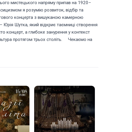
 цього мистецького напряму припав на 1920–
ласицизмом я розумію розвиток, відбір та
ейтового концерта з вишуканою камерною
 Юрія Шутка, який відкриє таємниці створення
то концерт, а глибоке занурення у контекст
культура протягом трьох століть. Чекаємо на