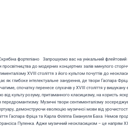
Скрябіна фортепіано Запрошуємо вас на унікальний флейтовий 
 просвітництва до модерних концертних залів минулого сторіч
тименталізму XVIII століття з його культом почуттів до неоклас
є як глибоке інтелектуальне занурення, де твори Гаспара Фріца т
атиме, спочатку перенесе слухачів у ХVIII століття у вишукану 
ю від культу розуму, притаманного класицизму, на користь яскр
ля передромантизму. Музичні твори сентименталізму зосереджуєт
ертуару, демонструючи еволюцію музичної мови від урочистості
оліття Гаспара Фріца та Карла Філіппа Емануеля Баха. Немов пр
Франсіса Пуленка. Адже музичний неокласицизм – це напрям XX 