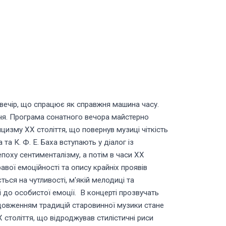
вечір, що спрацює як справжня машина часу.
чя. Програма сонатного вечора майстерно
ицизму XX століття, що повернув музиці чіткість
а К. Ф. Е. Баха вступають у діалог із
епоху сентименталізму, а потім в часи ХХ
авої емоційності та опису крайніх проявів
ься на чутливості, м'якій мелодиці та
 до особистої емоції. В концерті прозвучать
одовженням традицій старовинної музики стане
століття, що відроджував стилістичні риси