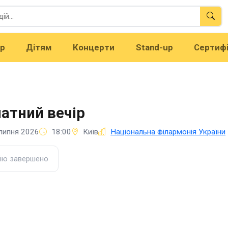
тр
Дітям
Концерти
Stand-up
Сертиф
атний вечір
липня 2026
18:00
Київ
Національна філармонія України
ію завершено