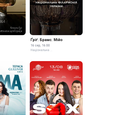
Ґріґ. Брамс. Мійо
16 сер, 16:00
Національна …