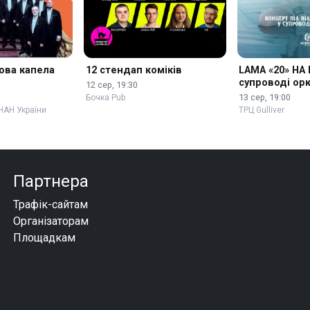
ова капела
12 стендап коміків
LAMA «20» НА 
супроводі ор
12 сер, 19:30
13 сер, 19:00
Бочка Pub
НАН України
ТРЦ Gulliver
Партнера
Трафік-сайтам
Організаторам
Площадкам