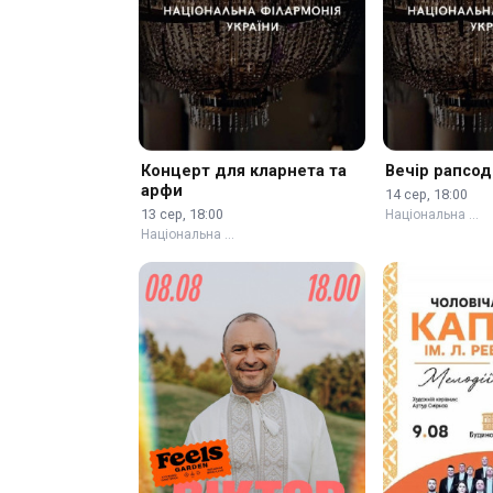
Концерт для кларнета та
Вечір рапсод
арфи
14 сер, 18:00
13 сер, 18:00
Національна …
Національна …