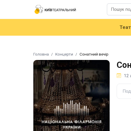
Теа
Головна
Концерти
Сонатний вечір
Сон
12 
Под