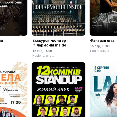
ій
Екскурсія-концерт
Фантазії літа
Філармонія inside
15 сер, 18:00
15 сер, 15:00
Національна …
Національна …