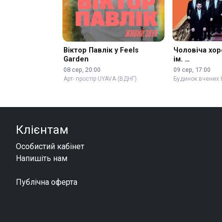
Віктор Павлік у Feels
Чоловіча хор
Garden
ім. …
08 сер, 20:00
09 сер, 17:00
Арт- простір UYAVA (ВДНГ)
Будинок вчених 
Клієнтам
Особистий кабінет
Напишіть нам
Публічна оферта