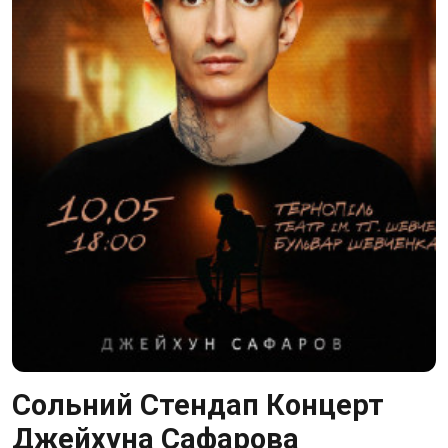
Сольний Стендап Концерт
Джейхуна Сафарова