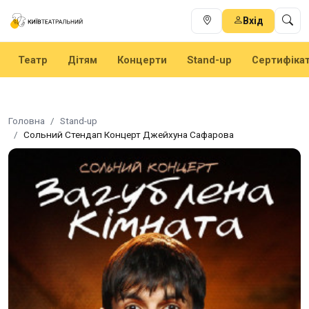
Вхід
Театр
Дітям
Концерти
Stand-up
Сертифіка
Головна
Stand-up
Сольний Стендап Концерт Джейхуна Сафарова