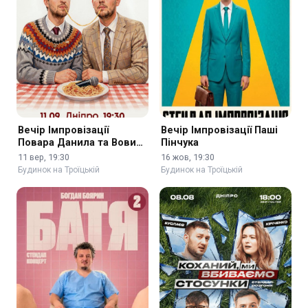
Вечір Імпровізації
Вечір Імпровізації Паші
Повара Данила та Вови
Пінчука
Маслова
11 вер, 19:30
16 жов, 19:30
Будинок на Троїцькій
Будинок на Троїцькій