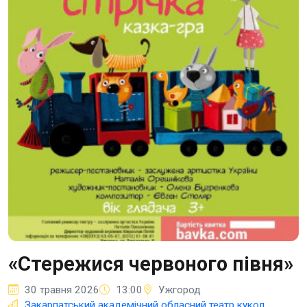
«Стережися червоного півня»
30 травня 2026
13:00
Ужгород
Закарпатський академічний обласний театр кукол