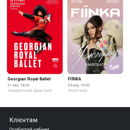
Georgian Royal Ballet
FIЇNKA
01 лис, 18:00
05 вер, 19:00
Закарпатський Драм театр
Літній театр
Клієнтам
Особистий кабінет