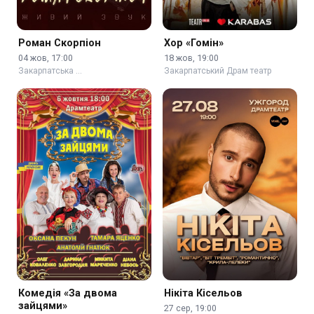
Роман Скорпіон
Хор «Гомін»
04 жов, 17:00
18 жов, 19:00
Закарпатська …
Закарпатський Драм театр
Комедія «За двома
Нікіта Кісельов
зайцями»
27 сер, 19:00