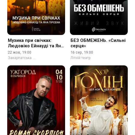
Музика при свічках:
БЕЗ ОБМЕЖЕНЬ. «Сильні
Людовіко Ейнауді та Ян
серця»
Тірсен
22 жов, 19:00
16 сер, 19:00
Закарпатська …
Літній театр