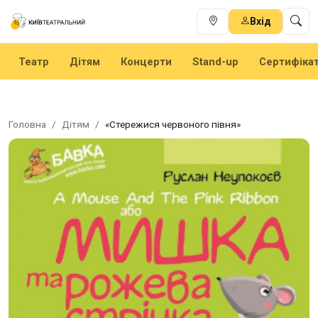
Вхід
Театр
Дітям
Концерти
Stand-up
Сертифіка
Головна
Дітям
«Стережися червоного півня»