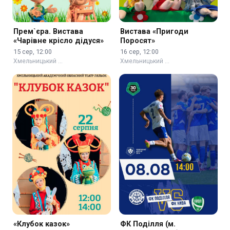
Прем`єра. Вистава
Вистава «Пригоди
«Чарівне крісло дідуся»
Поросят»
15 сер, 12:00
16 сер, 12:00
Хмельницький …
Хмельницький …
«Клубок казок»
ФК Поділля (м.