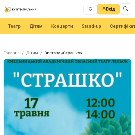
Вхід
Театр
Дітям
Концерти
Stand-up
Сертифіка
Головна
Дітям
Вистава «Страшко»