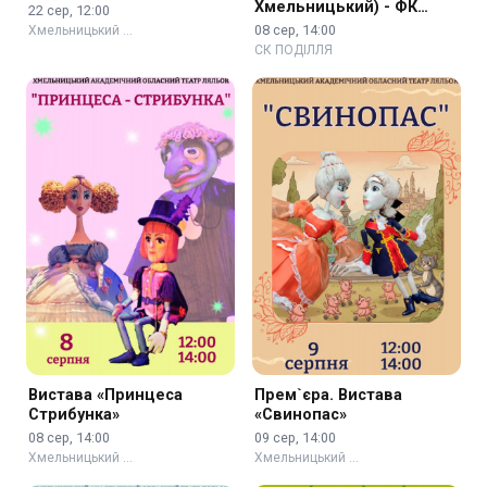
Хмельницький) - ФК
22 сер, 12:00
Нива (м. Вінниця)
08 сер, 14:00
Хмельницький …
СК ПОДІЛЛЯ
Вистава «Принцеса
Прем`єра. Вистава
Стрибунка»
«Свинопас»
08 сер, 14:00
09 сер, 14:00
Хмельницький …
Хмельницький …