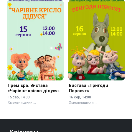
Прем`єра. Вистава
Вистава «Пригоди
«Чарівне крісло дідуся»
Поросят»
15 сер, 14:00
16 сер, 14:00
Хмельницький …
Хмельницький …