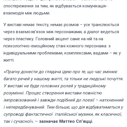
спостереження за тим, як відбувається комунікація-
взаємодія між людьми.
У виставі немає тексту, немає розмов – усе транслюється
через взаємозв’язок між персонажами, а діалог ведеться
через пластику. Головний акцент саме на ній та на
психологічно-емоційному стані кожного персонажа: з
індивідуальними проблемами, комплексами, вадами – як у
житті.
«Прагну донести до глядача ідею про те, що час змінює
багато речей у нашому житті, та тільки не людські почуття.
У виставі не буде головних ролей у традиційному
розумінні. Процес створення вистави повністю
імпровізований і завжди подібний до поезії – натхненний
і непередбачуваний. Тим більше, що дія відбуватиметься у
супроводі фантастичної італійської музики, як класичної,
так і сучасної»
, —
зазначає Маттео Сп’яцці.