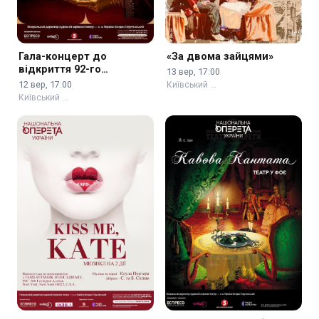
Гала-концерт до
«За двома зайцями»
відкриття 92-го
13 вер, 17:00
театрального сезону
12 вер, 17:00
Київський …
Київський …