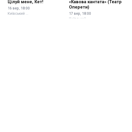
Цілуй мене, Кет!
«Кавова кантата» (Театр
Оперети)
16 вер, 18:00
17 вер, 18:00
Київський …
Київський …
Тигролови
Сніг у квітні
18 вер, 18:00
07 сер, 18:00
Київський …
Київський …