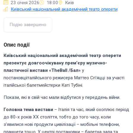
23 січня 2026
18:00
Київ
Київський національний академічний театр оперети
Подію завершено
Опис події
Київський національний академічний театр оперети
презентує довгоочікувану прем’єру музично-
пластичної вистави «
The
Ball
/Бал»
у
постановцііталійського режисера Маттео Сп’яцці за участі
італійської балетмейстерки Каті Тубіні.
Покази, які в свій час мали відбутися у переддень війни.
Головна тема вистави
– Італія та час, який охоплює період
до 80-х років ХХ століття, тобто до того часу, коли
з’явилися нові продукти цивілізації – мобільні телефони,
планшети тощо. У центрі постановки – балетна зала та