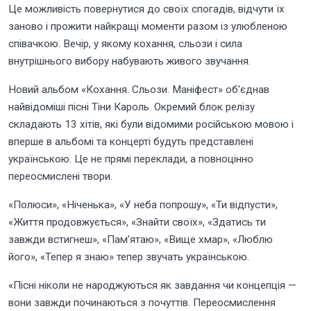
Це можливість повернутися до своїх спогадів, відчути їх
заново і прожити найкращі моменти разом із улюбленою
співачкою. Вечір, у якому кохання, сльози і сила
внутрішнього вибору набувають живого звучання.
Новий альбом «Кохання. Сльози. Маніфест» об'єднав
найвідоміші пісні Тіни Кароль. Окремий блок релізу
складають 13 хітів, які були відомими російською мовою і
вперше в альбомі та концерті будуть представлені
українською. Це не прямі переклади, а повноцінно
переосмислені твори.
«Полюси», «Ніченька», «У неба попрошу», «Ти відпусти»,
«Життя продовжується», «Знайти своїх», «Здатись ти
завжди встигнеш», «Пам’ятаю», «Вище хмар», «Люблю
його», «Тепер я знаю» тепер звучать українською.
«Пісні ніколи не народжуються як завдання чи концепція —
вони завжди починаються з почуттів. Переосмислення