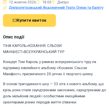
12 жовтня 2026
18:00
Дніпро
Дніпропетровський Академічний Театр Опери та балету
Купити квиток
Опис події
ТІНА КАРОЛЬ«КОХАННЯ. СЛЬОЗИ.
МАНІФЕСТ»ВСЕУКРАЇНСЬКИЙ ТУР
Концерт Тіни Кароль у рамках всеукраїнського туру на
підтримку ювілейного альбому «Кохання. Сльози.
Маніфест», присвяченого 20-річчю її творчого шляху.
В основі тригодинного шоу — 33 хіта з нового альбому, що
крізь роки стали саундтреками закоханих, саундтреками до
доль мільйонів людей і особистими емоційними
орієнтирами різних періодів життя співачки.