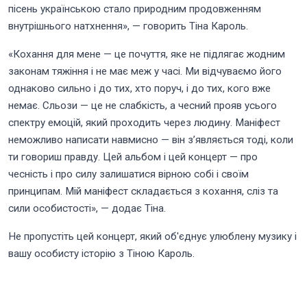
пісень українською стало природним продовженням
внутрішнього натхнення», — говорить Тіна Кароль.
«Кохання для мене — це почуття, яке не підлягає жодним
законам тяжіння і не має меж у часі. Ми відчуваємо його
однаково сильно і до тих, хто поруч, і до тих, кого вже
немає. Сльози — це не слабкість, а чесний прояв усього
спектру емоцій, який проходить через людину. Маніфест
неможливо написати навмисно — він з’являється тоді, коли
ти говориш правду. Цей альбом і цей концерт — про
чесність і про силу залишатися вірною собі і своїм
принципам. Мій маніфест складається з кохання, сліз та
сили особистості», — додає Тіна.
Не пропустіть цей концерт, який об'єднує улюблену музику і
вашу особисту історію з Тіною Кароль.