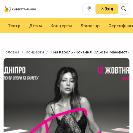
Вхід
Театр
Дітям
Концерти
Stand-up
Сертифіка
Головна
Концерти
Тіна Кароль «Кохання. Сльози. Маніфест»