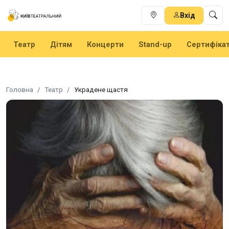
Вхід
Театр
Дітям
Концерти
Stand-up
Сертифіка
Головна
Театр
Украдене щастя