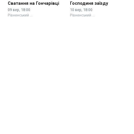
Сватання на Гончарівці
Господиня заїзду
09 вер, 18:00
10 вер, 18:00
Рівненський …
Рівненський …
Старий Ford Escort
«Кіно для дорослих»
темно-синій
20 сер, 18:00
11 вер, 18:00
Рівненський …
Рівненський …