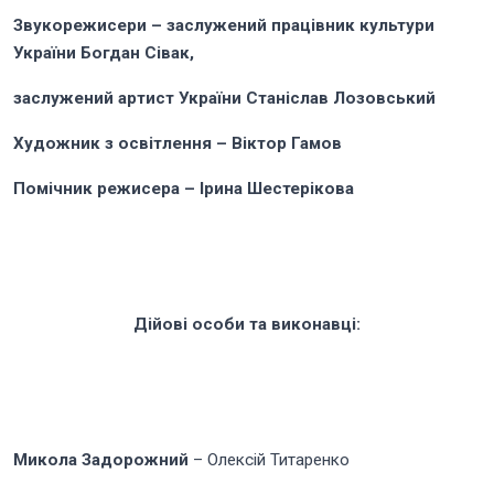
Звукорежисери –
заслужений пра
цівник культури
України Богдан Сівак,
заслужений артист України Станіслав Лозовський
Художник з освітлення – Віктор Гамов
Помічник режисера – Ірина Шестерікова
Дійові особи та виконавці:
Микола Задорожний
– Олексій Титаренко