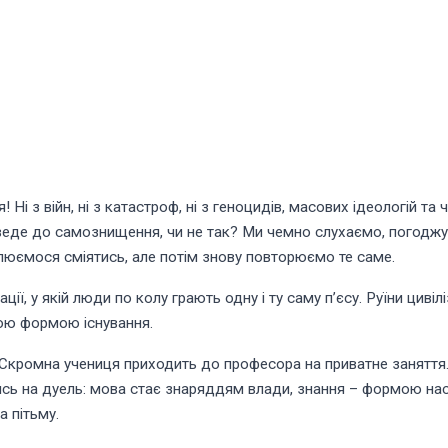
 Ні з війн, ні з катастроф, ні з геноцидів, масових ідеологій та
ву веде до самознищення, чи не так? Ми чемно слухаємо, погод
люємося сміятись, але потім знову повторюємо те саме.
ії, у якій люди по колу грають одну і ту саму пʼєсу. Руїни цивіл
ою формою існування.
Скромна учениця приходить до професора на приватне заняття.
сь на дуель: мова стає знаряддям влади, знання – формою нас
а пітьму.