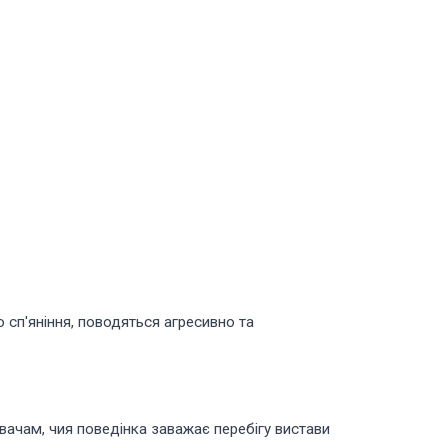
о сп'яніння, поводяться агресивно та
увачам, чия поведінка заважає перебігу вистави