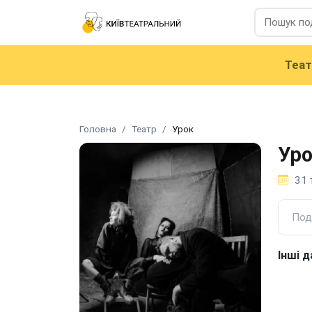
Теа
Головна
Театр
Урок
Ур
31 
Под
Інші д