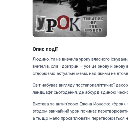
Опис події
Людино, ти не вивчила уроку власного існування!
вчителів, слів і доктрин — усе це знову й зно
створюємо актуальні меми, над якими не втом
Світ набуває вигляду постапокаліптичної декорац
ландшафт сьогодення, де абсурд єдиною чесн
Вистава за антип’єсою Ежена Йонеско «Урок». 
згодом звичайний урок починає перетворювати
а те, що мало просвітлювати, перетворюється н