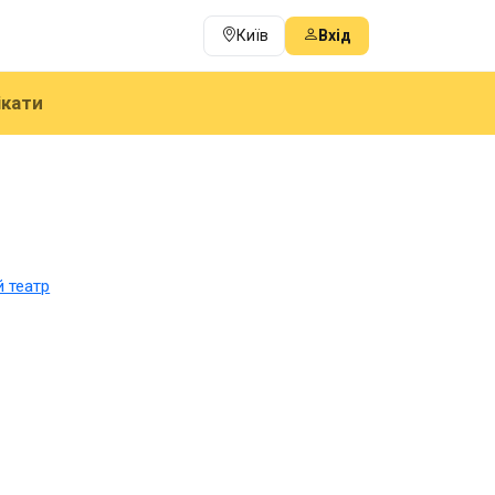
Київ
Вхід
ікати
 театр