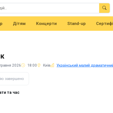
тр
Дітям
Концерти
Stand-up
Сертиф
ок
травня 2026
18:00
Київ
Український малий драматичний
ію завершено
ати та час