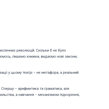
 численних революцій. Скільки б не було
жуємось, пишемо книжки, видаємо нові закони,
ізації у цьому театрі – не метафора, а реальний
 Спершу – арифметика та граматика, але
ильства, а навчання – механізмом підкорення,