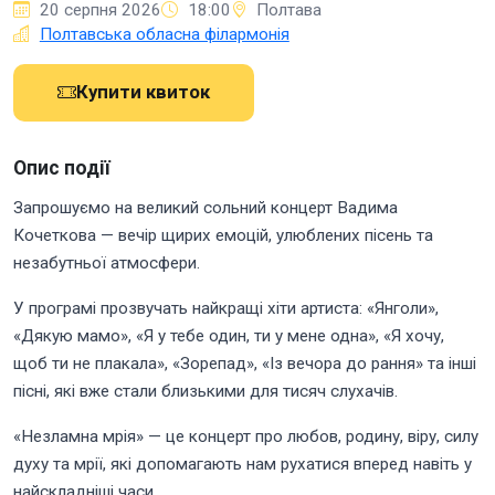
20 серпня 2026
18:00
Полтава
Полтавська обласна філармонія
Купити квиток
Опис події
Запрошуємо на великий сольний концерт Вадима
Кочеткова — вечір щирих емоцій, улюблених пісень та
незабутньої атмосфери.
У програмі прозвучать найкращі хіти артиста: «Янголи»,
«Дякую мамо», «Я у тебе один, ти у мене одна», «Я хочу,
щоб ти не плакала», «Зорепад», «Із вечора до рання» та інші
пісні, які вже стали близькими для тисяч слухачів.
«Незламна мрія» — це концерт про любов, родину, віру, силу
духу та мрії, які допомагають нам рухатися вперед навіть у
найскладніші часи.