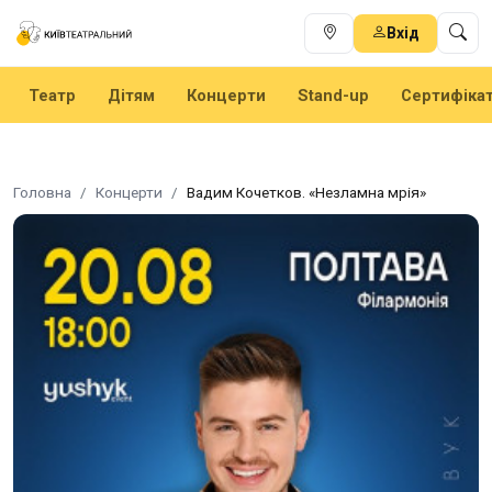
Вхід
Театр
Дітям
Концерти
Stand-up
Сертифіка
Головна
Концерти
Вадим Кочетков. «Незламна мрія»