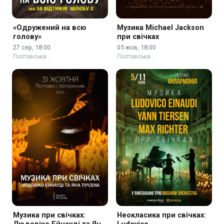
«Одружений на всю
Музика Michael Jackson
голову»
при свічках
27 сер, 18:00
05 жов, 18:00
Полтавська …
Полтавська …
Музика при свічках:
Неокласика при свічках: