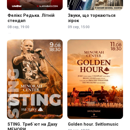
Фелікс Редька. Літній
Звуки, що торкаються
стендап
зірок
08 сер, 19:00
09 сер, 15:00
…
STING. Триб`ют на Даху
Golden hour. Svitlomusic
МЕНОРИ