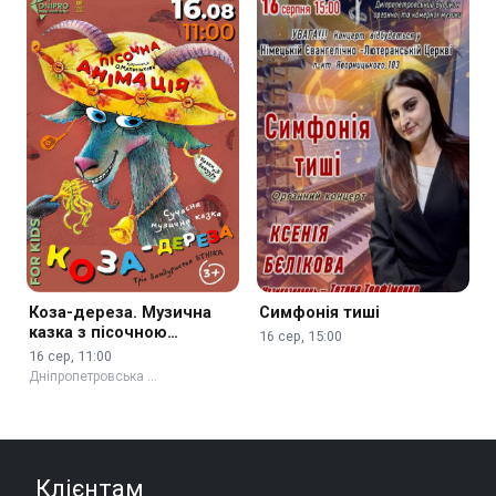
Коза-дереза. Музична
Симфонія тиші
казка з пісочною
16 сер, 15:00
анімацією 3+
16 сер, 11:00
Дніпропетровська …
Клієнтам