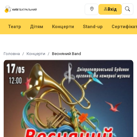
Вхід
Театр
Дітям
Концерти
Stand-up
Сертифіка
Головна
Концерти
Весняний Band