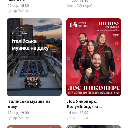
11 сер, 18:30
09 сер, 18:30
Центр "Менора"
Центр "Менора"
Італійська музика на
Лос Янковерс.
даху
Колумбійці, які …
13 сер, 19:00
14 сер, 18:00
Центр "Менора"
ДК «Шинник»