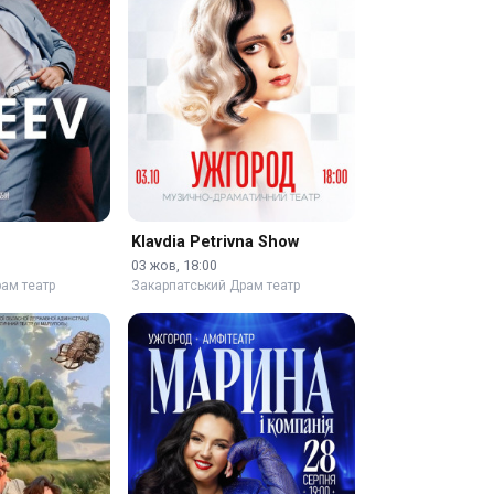
Klavdia Petrivna Show
03 жов, 18:00
ам театр
Закарпатський Драм театр