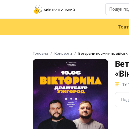
Теа
Головна
Концерти
Ветерани космічних військ
Вет
«Ві
19 
Под