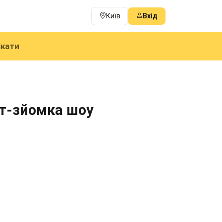
Київ
Вхід
ікати
рт-зйомка шоу