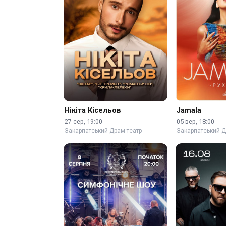
Нікіта Кісельов
Jamala
27 сер, 19:00
05 вер, 18:00
Закарпатський Драм театр
Закарпатський Д