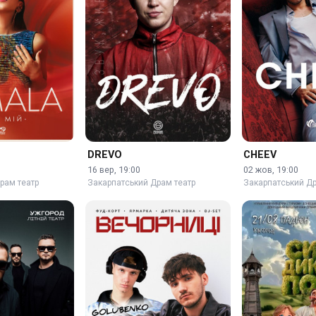
DREVO
CHEEV
16 вер, 19:00
02 жов, 19:00
рам театр
Закарпатський Драм театр
Закарпатський Др