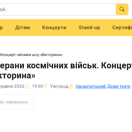
тр
Дітям
Концерти
Stand-up
Сертиф
. Концерт-зйомка шоу «Вікторина»
ерани космічних військ. Конце
кторина»
травня 2026
19:00
Ужгород
Закарпатський Драм театр
ію завершено