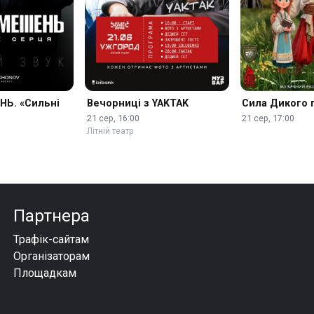
Ь. «Сильні
Вечорниці з YAKTAK
Сила Дикого 
21 сер, 16:00
21 сер, 17:00
Літній театр
Партнера
Трафік-сайтам
Організаторам
Площадкам