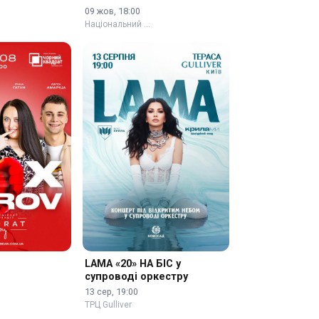
Програма
09 жов, 18:00
Національний …
LAMA «20» НА БІС у
супроводі оркестру
13 сер, 19:00
ТРЦ Gulliver