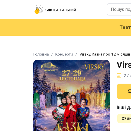
Теа
Головна
Концерти
Virsky. Казка про 12 місяців
Vir
27 
Інші д
27 л