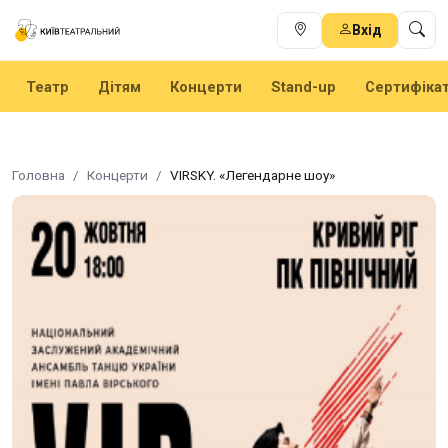
Вхід
Театр
Дітям
Концерти
Stand-up
Сертифіка
Головна
Концерти
VIRSKY. «Легендарне шоу»