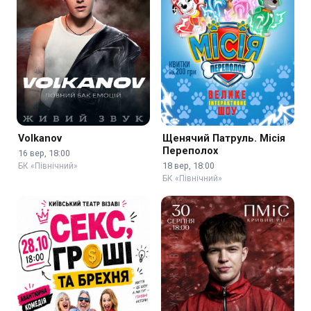
Volkanov
Щенячий Патруль. Місія
Переполох
16 вер, 18:00
18 вер, 18:00
БК «Північний»
БК «Північний»