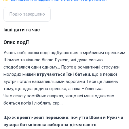
Подію завершено
Інші дати та час
Опис події
Уявіть собі, схожі події відбуваються з мрійливим сіреньким
Шомою та ніжною білою Ружею, які дуже сильно
сподобалися один одному… Проте в романтичні стосунки
молодих мишей
втручаються їхні батьки
, що з першої
зустрічі стали найзапеклішими ворогами. І все це лишень
тому, що одна родина сіренька, а інша – біленька.
Чи є сенс у постійних сварках, якщо всі миші однаково
бояться котів і люблять сир. ..
Що ж врешті-решт переможе: почуття Шоми й Ружі чи
сувора батьківська заборона дітям навіть