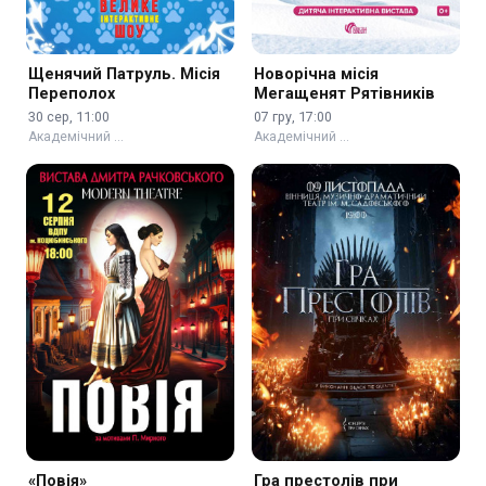
Щенячий Патруль. Місія
Новорічна місія
Переполох
Мегащенят Рятівників
30 сер, 11:00
07 гру, 17:00
Академічний …
Академічний …
«Повія»
Гра престолів при