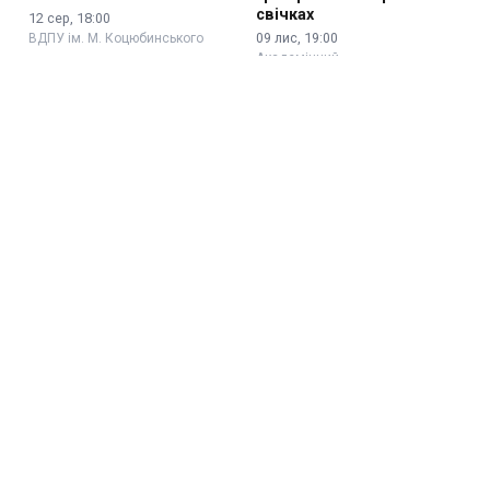
свічках
12 сер, 18:00
09 лис, 19:00
ВДПУ ім. М. Коцюбинського
Академічний …
Victoria NIRO
Sokil Fest
05 лис, 19:00
09 сер, 15:00
ВДПУ ім. М. Коцюбинського