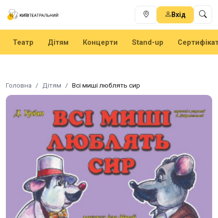
Вхід
Театр
Дітям
Концерти
Stand-up
Сертифіка
Головна
Дітям
Всі миші люблять сир