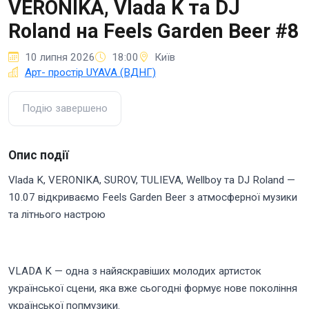
VERONIKA, Vlada K та DJ
Roland на Feels Garden Beer #8
10 липня 2026
18:00
Київ
Арт- простір UYAVA (ВДНГ)
Подію завершено
Опис події
Vlada K, VERONIKA, SUROV, TULIEVA, Wellboy та DJ Roland —
10.07 відкриваємо Feels Garden Beer з атмосферної музики
та літнього настрою
VLADA K — одна з найяскравіших молодих артисток
української сцени, яка вже сьогодні формує нове покоління
української попмузики.