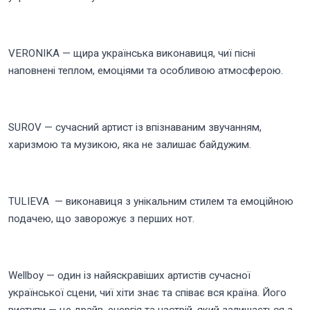
VERONIKA — щира українська виконавиця, чиї пісні
наповнені теплом, емоціями та особливою атмосферою.
SUROV — сучасний артист із впізнаваним звучанням,
харизмою та музикою, яка не залишає байдужим.
TULIEVA — виконавиця з унікальним стилем та емоційною
подачею, що заворожує з перших нот.
Wellboy — один із найяскравіших артистів сучасної
української сцени, чиї хіти знає та співає вся країна. Його
виступи — це драйв, енергія та настрій, який залишається з