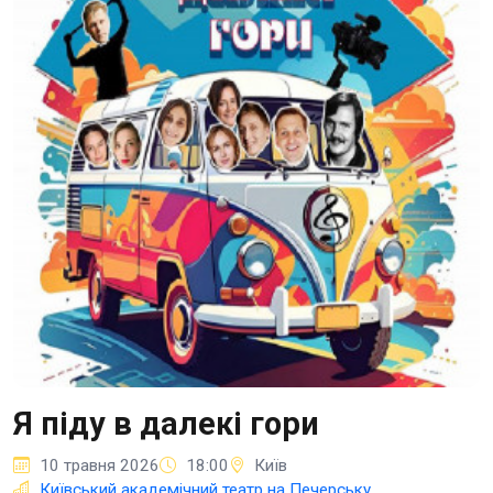
Я піду в далекі гори
10 травня 2026
18:00
Київ
Київський академічний театр на Печерську