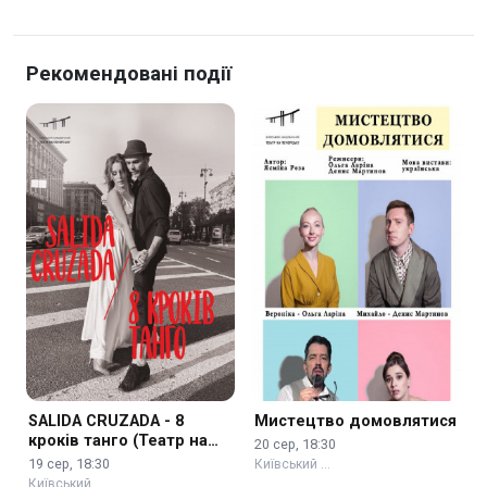
Рекомендовані події
SALIDA CRUZADA - 8
Мистецтво домовлятися
кроків танго (Театр на
20 сер, 18:30
Печерську)
19 сер, 18:30
Київський …
Київський …