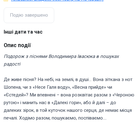
Подію завершено
Інші дати та час
Опис події
Подорож з піснями Володимира Івасюка в пошуках
радості
Де живе пісня? На небі, на землі, в душі… Вона зіткана з нот
Шопена, чи з «Несе Галя воду», «Весна прийде» чи
«Єстедей»? Ми впевнені – вона розквітає разом з «Чероною
рутою» і манить нас в «Далекі гори», або й далі – до
далеких зірок, в той куточок нашого серця, де немає місця
печалі. Ходімо разом, пошукаємо, поспіваємо….