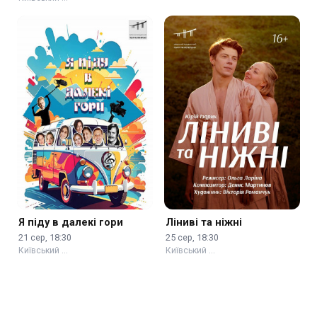
Я піду в далекі гори
Ліниві та ніжні
21 сер, 18:30
25 сер, 18:30
Київський …
Київський …