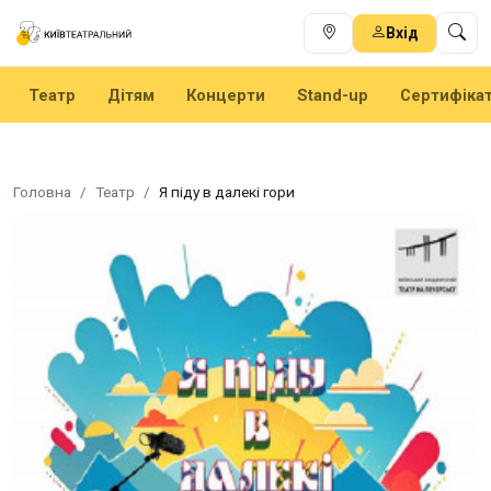
Вхід
Театр
Дітям
Концерти
Stand-up
Сертифіка
Головна
Театр
Я піду в далекі гори