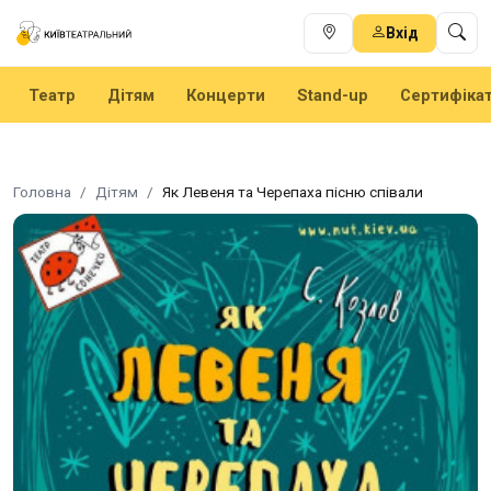
Вхід
Театр
Дітям
Концерти
Stand-up
Сертифіка
Головна
Дітям
Як Левеня та Черепаха пісню співали