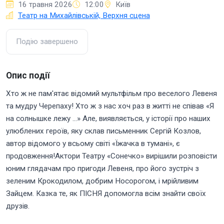
16 травня 2026
12:00
Київ
Театр на Михайлівській, Верхня сцена
Подію завершено
Опис події
Хто ж не пам'ятає відомий мультфільм про веселого Левеня
та мудру Черепаху! Хто ж з нас хоч раз в житті не співав «Я
на солнышке лежу ...» Але, виявляється, у історії про наших
улюблених героїв, яку склав письменник Сергій Козлов,
автор відомого у всьому світі «Їжачка в тумані», є
продовження!Актори Театру «Сонечко» вирішили розповісти
юним глядачам про пригоди Левеня, про його зустріч з
зеленим Крокодилом, добрим Носорогом, і мрійливим
Зайцем. Казка те, як ПІСНЯ допомогла всім знайти своїх
друзів.