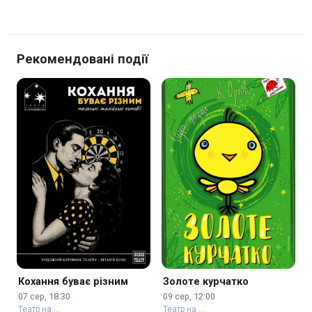
Рекомендовані події
Кохання буває різним
Золоте курчатко
07 сер, 18:30
09 сер, 12:00
Театр на …
Театр на …