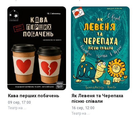
Кава перших побачень
Як Левеня та Черепаха
пісню співали
09 сер, 17:00
16 сер, 12:00
Театр на …
Театр на …