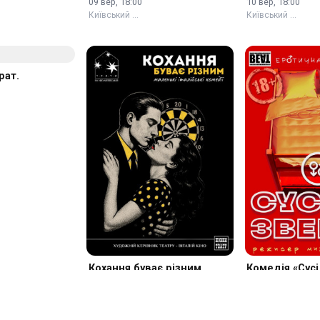
«37 листівок».
Корсиканка.
09 вер, 18:00
10 вер, 18:00
Київський …
Київський …