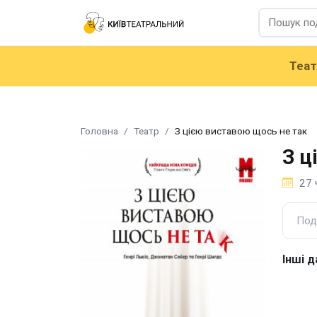
Теа
Головна
Театр
З цією виставою щось не так
З ц
27 
Под
Інші д