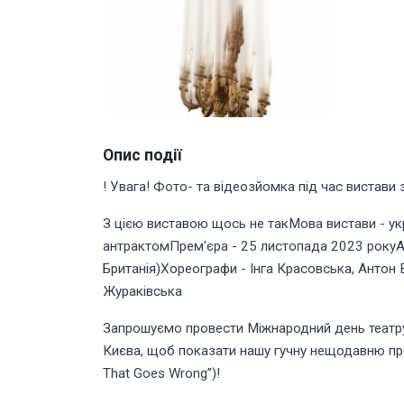
Опис події
! Увага! Фото- та відеозйомка під час вистави 
З цією виставою щось не такМова вистави - укра
антрактомПрем'єра - 25 листопада 2023 рокуАв
Британія)Хореографи - Інга Красовська, Антон
Жураківська
Запрошуємо провести Міжнародний день театру р
Києва, щоб показати нашу гучну нещодавню прем
That Goes Wrong”)!