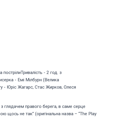
 пострілиТривалість - 2 год. з
исерка - Емі Мілбурн (Велика
у - Юріс Жагарс, Стас Жирков, Олеся
 з глядачем правого берега, в саме серце
ю щось не так” (оригінальна назва – “The Play