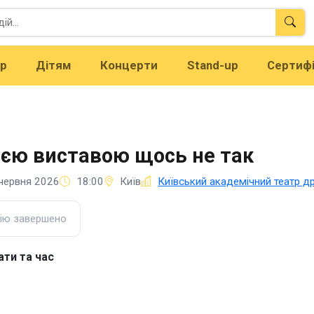
тр
Дітям
Концерти
Stand-up
Сертиф
ією виставою щось не так
червня 2026
18:00
Київ
Київський академічний театр др
ію завершено
ати та час