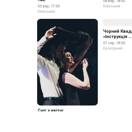
З цією виставою щось не
Близькість.
так.
08 вер, 18:00
05 вер, 17:00
Київський …
Київський …