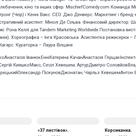
телебачення, кіно та інших сфер. MischiefComedy.com Команда Mi
тронг (Чеір) і Кенні Вакс. CEO: Джо Денверс. Маркетинг і бренд
стративний асистент: Мінолі Де Сільва. Фінансовий директор: Ша
жі: Рона Келлі для Tandem Marketing Worldwide.Постановка виста
анія). Хореографка – Інга Красовська. Асистентка режисерки –
агарс. Кураторка – Лаура Вілцане.
коАнастасія ІванюкЕнніКатерина КачанАнастасія ГлущакІнспект
оСергій КияшкоМакс, Сесіл Хевешем, АртурДмитро СоловйовВла
рецькийОлександр ПіскуновДжонатан, Чарльз ХевешемАнтон В