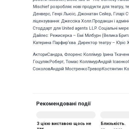
Mischief розробляє нові продукти для театру, 
Денверс, Генрі Льюїс, Джонатан Сейєр, Гіларі С
ліцензування: Джессіка Холл.Продакшн і адміні
Стоддарт для United agents LLP. Соціальні мере
Дайлес: Режисерка – Емі Мілбурн (Велика Брит
Катерина Парфир‘єва. Директор театру – Юріс Ж
АкториСандра, Флоренс Коллімур Ірина Ткачен
ГоцулякРоберт, Томас КоллімурАндрій Ісаєнк
СоколовАндрій МостренкоТреворКостянтин Ко
Рекомендовані події