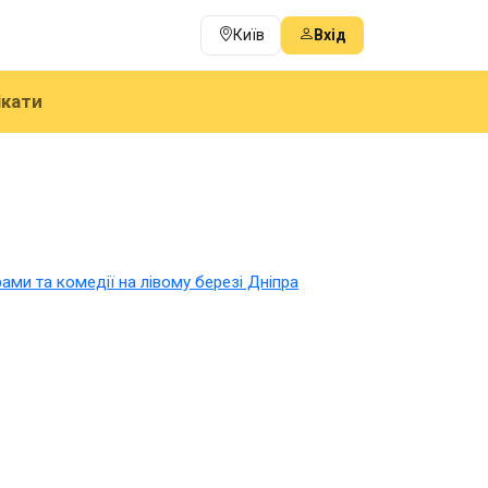
Київ
Вхід
ікати
ами та комедії на лівому березі Дніпра