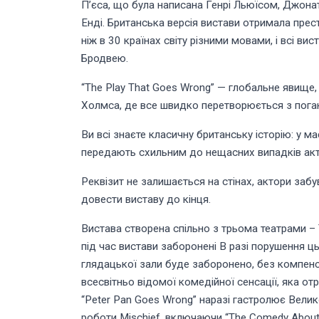
П’єса, що була написана Генрі Льюїсом, Джона
Енді. Британська версія вистави отримала прес
ніж в 30 країнах світу різними мовами, і всі ви
Бродвею.
“The Play That Goes Wrong” — глобальне явище,
Холмса, де все швидко перетворюється з поган
Ви всі знаєте класичну британську історію: у 
передають схильним до нещасних випадків акто
Реквізит не залишається на стінах, актори забув
довести виставу до кінця.
Вистава створена спільно з трьома театрами – Т
під час вистави заборонені В разі порушення ць
глядацької зали буде заборонено, без компенса
всесвітньо відомої комедійної сенсації, яка от
“Peter Pan Goes Wrong” наразі гастролює Велик
роботи Mischief, включаючи “The Comedy About a