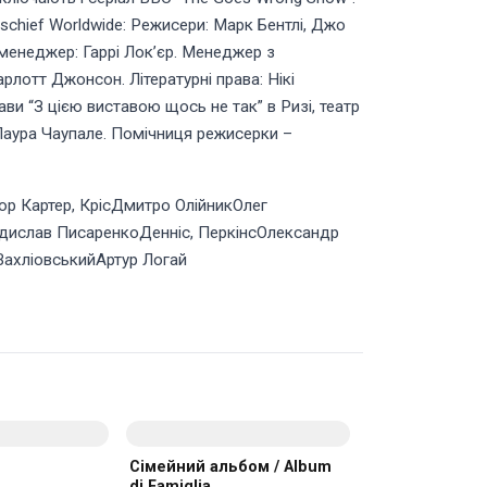
schief Worldwide: Режисери: Марк Бентлі, Джо
-менеджер: Гаррі Лок’єр. Менеджер з
рлотт Джонсон. Літературні права: Нікі
ви “З цією виставою щось не так” в Ризі, театр
 Лаура Чаупале. Помічниця режисерки –
ор Картер, КрісДмитро ОлійникОлег
дислав ПисаренкоДенніс, ПеркінсОлександр
ахліовськийАртур Логай