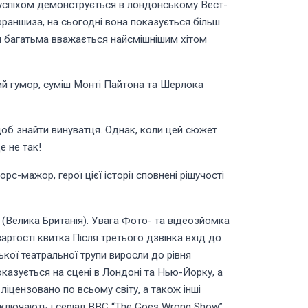
з успіхом демонструється в лондонському Вест-
франшиза, на сьогодні вона показується більш
тави багатьма вважається найсмішнішим хітом
кий гумор, суміш Монті Пайтона та Шерлока
 щоб знайти винуватця. Однак, коли цей сюжет
е не так!
с-мажор, герої цієї історії сповнені рішучості
f (Велика Британія). Увага Фото- та відеозйомка
артості квитка.Після третього дзвінка вхід до
кої театральної трупи виросли до рівня
оказується на сцені в Лондоні та Нью-Йорку, а
іцензовано по всьому світу, а також інші
 включають і серіал BBC “The Goes Wrong Show”.