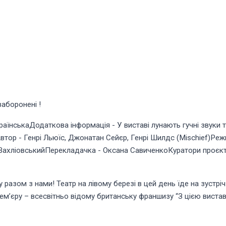
заборонені !
їнськаДодаткова інформація - У виставі лунають гучні звуки та
тор - Генрі Льюїс, Джонатан Сейєр, Генрі Шилдс (Mischief)Реж
 ВахліовськийПерекладачка - Оксана СавиченкоКуратори проєкт
азом з нами! Театр на лівому березі в цей день їде на зустріч
’єру – всесвітньо відому британську франшизу “З цією виставо