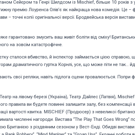
таном Сейєром та Генрі Шилдсом із Mischief, більше 10 років 
тижну премію Лоуренса Олів’є як найкраща нова комедія. Це – 
стави – точні копії оригінальної версії. Бродвейська версія вис
 яке гарантовано змусить ваш живіт боліти від сміху! Британсь
ого на зовсім катастрофічне.
маєтку сталося вбивство, й інспектор займається цією справою,
рам драматичного гуртка Корнлі, усе, що може піти не так… йд
ають свої репліки, навіть підлога сцени провалюється. Попри фор
еатр на лівому березі (Україна), Театр Дайлес (Латвія), Mischie
ого правила ви будете повинні залишити залу, без компенсації в
ції вартості квитка. MISCHIEF (Продюсер) з невеликої британсь
римала численні нагороди. Вистава “The Play That Goes Wrong” п
ою Британією з різдвяним сезоном у Вест-Енді. Обидві вистави л
 Bank Robbery”, “Mind Manlger” та “Groan Ups”. Екранні роботи