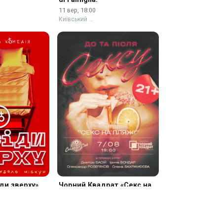
Сімейний альбом / Album
di Famiglia.
11 вер, 18:00
Київський …