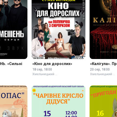
Ь. «Сильні
«Кіно для дорослих»
«Калігула». П
18 сер, 18:00
20 сер, 18:00
Хмельницький …
Хмельницький …