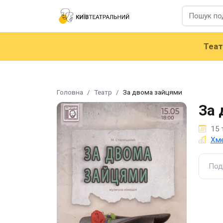
Теа
Головна
Театр
За двома зайцями
За 
15 
Хме
Под