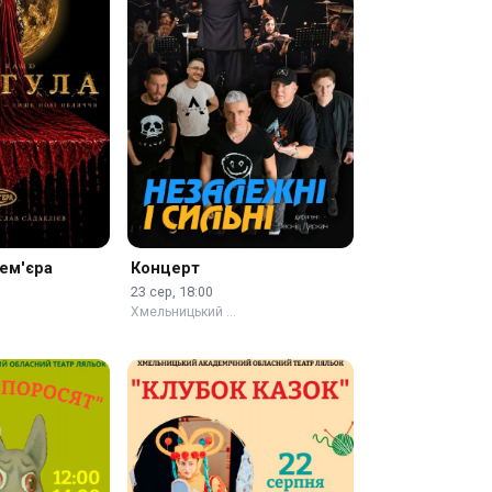
рем'єра
Концерт
23 сер, 18:00
Хмельницький …