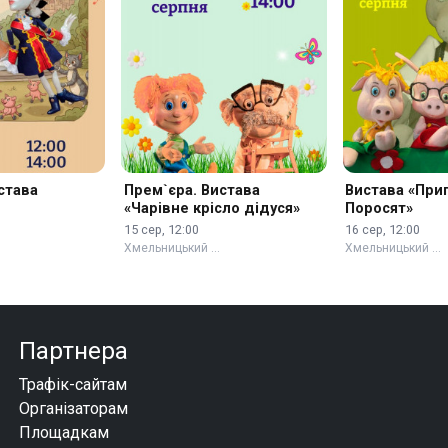
става
Прем`єра. Вистава
Вистава «При
«Чарівне крісло дідуся»
Поросят»
15 сер, 12:00
16 сер, 12:00
Хмельницький …
Хмельницький …
Партнера
Трафік-сайтам
Організаторам
Площадкам