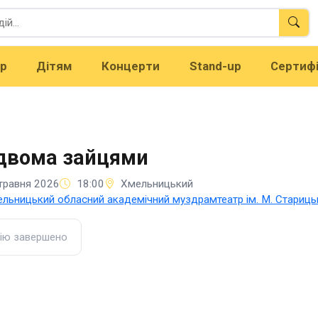
тр
Дітям
Концерти
Stand-up
Сертиф
двома зайцями
травня 2026
18:00
Хмельницький
льницький обласний академічний муздрамтеатр ім. М. Стариць
ію завершено