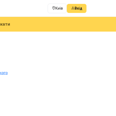
Київ
Вхід
ікати
кого