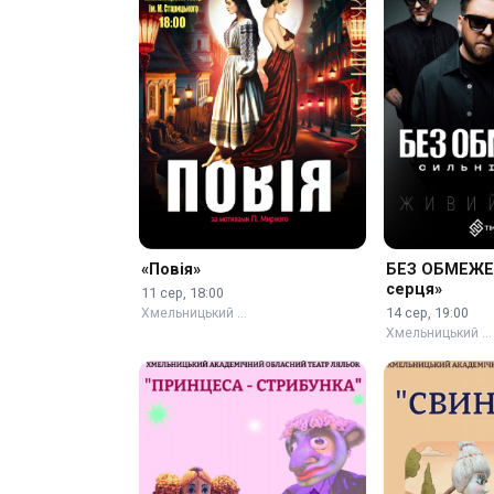
«Повія»
БЕЗ ОБМЕЖЕН
серця»
11 сер, 18:00
14 сер, 19:00
Хмельницький …
Хмельницький …