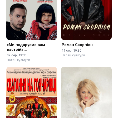
«Ми подаруємо вам
Роман Скорпіон
настрій» …
11 сер, 19:30
09 сер, 19:30
Палац культури …
Палац культури …