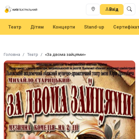
Вхід
Театр
Дітям
Концерти
Stand-up
Сертифіка
Головна
Театр
«За двома зайцями»