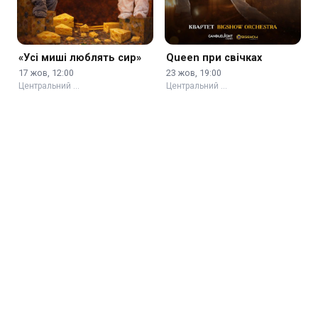
«Усі миші люблять сир»
Queen при свічках
17 жов, 12:00
23 жов, 19:00
Центральний …
Центральний …
Олексій Гнатковський.
Сніг у квітні