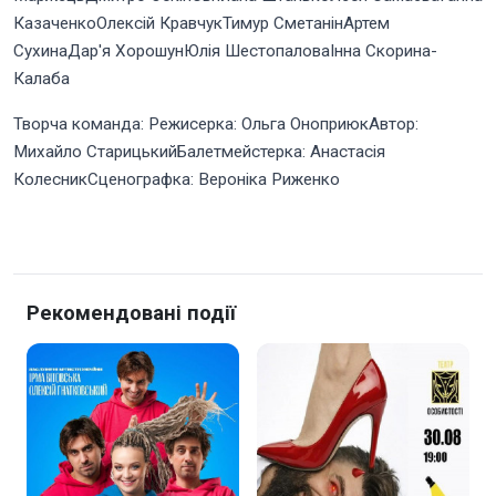
КазаченкоОлексій КравчукТимур СметанінАртем
СухинаДар'я ХорошунЮлія ШестопаловаІнна Скорина-
Калаба
Творча команда: Режисерка: Ольга ОноприюкАвтор:
Михайло СтарицькийБалетмейстерка: Анастасія
КолесникСценографка: Вероніка Риженко
Рекомендовані події