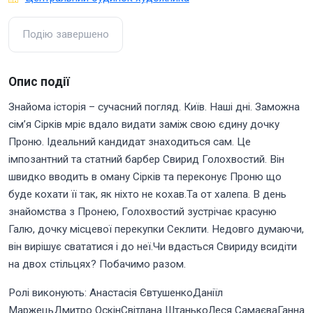
Подію завершено
Опис події
Знайома історія – сучасний погляд. Київ. Наші дні. Заможна
сім’я Сірків мріє вдало видати заміж свою єдину дочку
Проню. Ідеальний кандидат знаходиться сам. Це
імпозантний та статний барбер Свирид Голохвостий. Він
швидко вводить в оману Сірків та переконує Проню що
буде кохати її так, як ніхто не кохав.Та от халепа. В день
знайомства з Пронею, Голохвостий зустрічає красуню
Галю, дочку місцевої перекупки Секлити. Недовго думаючи,
він вирішує свататися і до неї.Чи вдасться Свириду всидіти
на двох стільцях? Побачимо разом.
Ролі виконують: Анастасія ЄвтушенкоДаніїл
МаржецьДмитро ОскінСвітлана ШтанькоЛеся СамаєваГанна