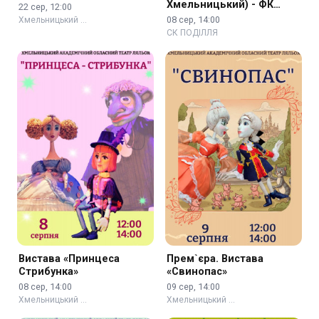
Хмельницький) - ФК
22 сер, 12:00
Нива (м. Вінниця)
08 сер, 14:00
Хмельницький …
СК ПОДІЛЛЯ
Вистава «Принцеса
Прем`єра. Вистава
Стрибунка»
«Свинопас»
08 сер, 14:00
09 сер, 14:00
Хмельницький …
Хмельницький …