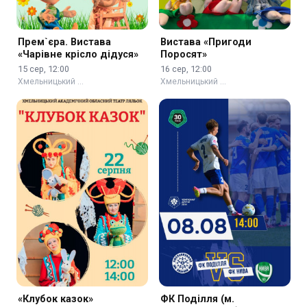
Прем`єра. Вистава
Вистава «Пригоди
«Чарівне крісло дідуся»
Поросят»
15 сер, 12:00
16 сер, 12:00
Хмельницький …
Хмельницький …
«Клубок казок»
ФК Поділля (м.