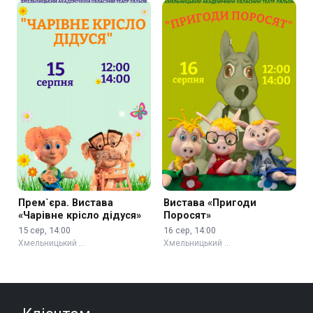
Прем`єра. Вистава
Вистава «Пригоди
«Чарівне крісло дідуся»
Поросят»
15 сер, 14:00
16 сер, 14:00
Хмельницький …
Хмельницький …