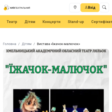
Вхід
Театр
Дітям
Концерти
Stand-up
Сертифіка
Головна
Дітям
Вистава «Їжачок-малючок»