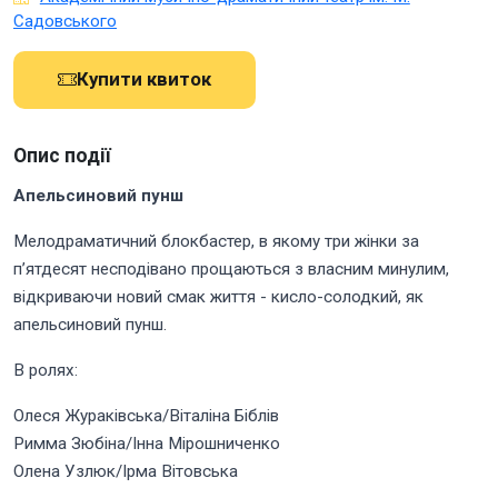
Садовського
Купити квиток
Опис події
Апельсиновий пунш
Мелодраматичний блокбастер, в якому три жінки за
пʼятдесят несподівано прощаються з власним минулим,
відкриваючи новий смак життя - кисло-солодкий, як
апельсиновий пунш.
В ролях:
Олеся Жураківська/Віталіна Біблів
Римма Зюбіна/Інна Мірошниченко
Олена Узлюк/Ірма Вітовська