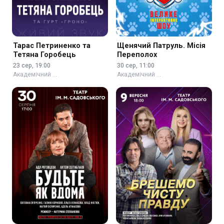
Тарас Петриненко та
Щенячий Патруль. Місія
Тетяна Горобець
Переполох
23 сер, 19:00
30 сер, 11:00
Академічний …
Академічний …