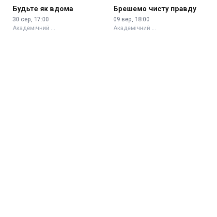
Будьте як вдома
Брешемо чисту правду
30 сер, 17:00
09 вер, 18:00
Академічний …
Академічний …
«Дзеркало»
«Повія»
14 вер, 18:00
12 сер, 18:00
Академічний …
ВДПУ ім. М. Коцюбинського