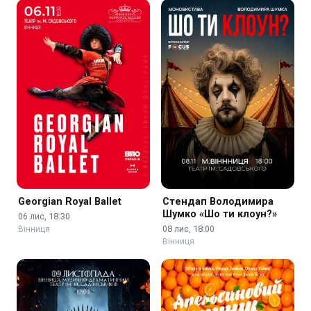
Georgian Royal Ballet
Стендап Володимира
Шумко «Шо ти клоун?»
06 лис, 18:30
08 лис, 18:00
Вінниця
Вінниця