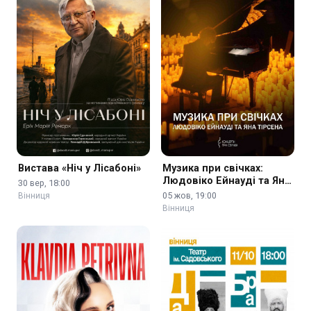
Вистава «Ніч у Лісабоні»
Музика при свічках:
Людовіко Ейнауді та Ян
30 вер, 18:00
Тірсен
05 жов, 19:00
Вінниця
Вінниця