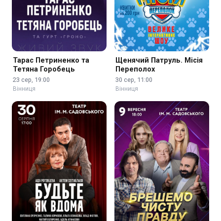
Тарас Петриненко та
Щенячий Патруль. Місія
Тетяна Горобець
Переполох
23 сер, 19:00
30 сер, 11:00
Вінниця
Вінниця